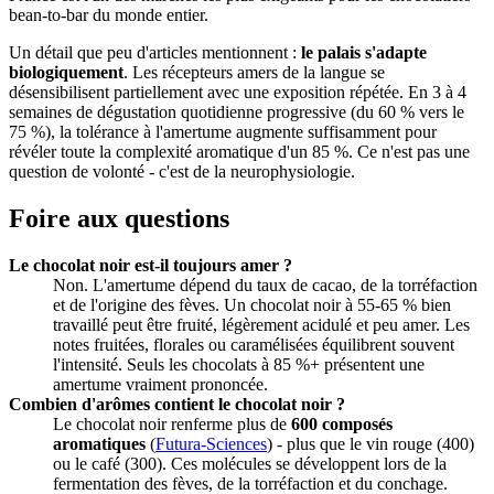
bean-to-bar du monde entier.
Un détail que peu d'articles mentionnent :
le palais s'adapte
biologiquement
. Les récepteurs amers de la langue se
désensibilisent partiellement avec une exposition répétée. En 3 à 4
semaines de dégustation quotidienne progressive (du 60 % vers le
75 %), la tolérance à l'amertume augmente suffisamment pour
révéler toute la complexité aromatique d'un 85 %. Ce n'est pas une
question de volonté - c'est de la neurophysiologie.
Foire aux questions
Le chocolat noir est-il toujours amer ?
Non. L'amertume dépend du taux de cacao, de la torréfaction
et de l'origine des fèves. Un chocolat noir à 55-65 % bien
travaillé peut être fruité, légèrement acidulé et peu amer. Les
notes fruitées, florales ou caramélisées équilibrent souvent
l'intensité. Seuls les chocolats à 85 %+ présentent une
amertume vraiment prononcée.
Combien d'arômes contient le chocolat noir ?
Le chocolat noir renferme plus de
600 composés
aromatiques
(
Futura-Sciences
) - plus que le vin rouge (400)
ou le café (300). Ces molécules se développent lors de la
fermentation des fèves, de la torréfaction et du conchage.