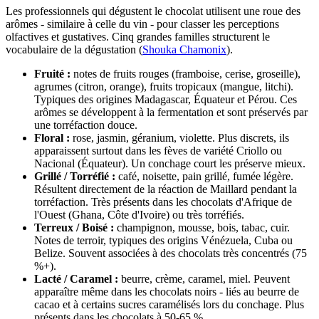
Les professionnels qui dégustent le chocolat utilisent une roue des
arômes - similaire à celle du vin - pour classer les perceptions
olfactives et gustatives. Cinq grandes familles structurent le
vocabulaire de la dégustation (
Shouka Chamonix
).
Fruité :
notes de fruits rouges (framboise, cerise, groseille),
agrumes (citron, orange), fruits tropicaux (mangue, litchi).
Typiques des origines Madagascar, Équateur et Pérou. Ces
arômes se développent à la fermentation et sont préservés par
une torréfaction douce.
Floral :
rose, jasmin, géranium, violette. Plus discrets, ils
apparaissent surtout dans les fèves de variété Criollo ou
Nacional (Équateur). Un conchage court les préserve mieux.
Grillé / Torréfié :
café, noisette, pain grillé, fumée légère.
Résultent directement de la réaction de Maillard pendant la
torréfaction. Très présents dans les chocolats d'Afrique de
l'Ouest (Ghana, Côte d'Ivoire) ou très torréfiés.
Terreux / Boisé :
champignon, mousse, bois, tabac, cuir.
Notes de terroir, typiques des origins Vénézuela, Cuba ou
Belize. Souvent associées à des chocolats très concentrés (75
%+).
Lacté / Caramel :
beurre, crème, caramel, miel. Peuvent
apparaître même dans les chocolats noirs - liés au beurre de
cacao et à certains sucres caramélisés lors du conchage. Plus
présents dans les chocolats à 50-65 %.