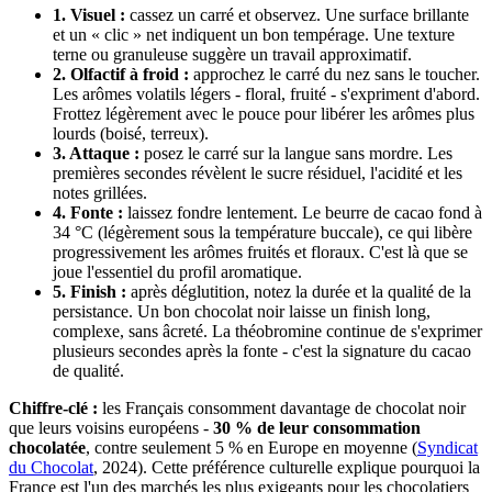
1. Visuel :
cassez un carré et observez. Une surface brillante
et un « clic » net indiquent un bon tempérage. Une texture
terne ou granuleuse suggère un travail approximatif.
2. Olfactif à froid :
approchez le carré du nez sans le toucher.
Les arômes volatils légers - floral, fruité - s'expriment d'abord.
Frottez légèrement avec le pouce pour libérer les arômes plus
lourds (boisé, terreux).
3. Attaque :
posez le carré sur la langue sans mordre. Les
premières secondes révèlent le sucre résiduel, l'acidité et les
notes grillées.
4. Fonte :
laissez fondre lentement. Le beurre de cacao fond à
34 °C (légèrement sous la température buccale), ce qui libère
progressivement les arômes fruités et floraux. C'est là que se
joue l'essentiel du profil aromatique.
5. Finish :
après déglutition, notez la durée et la qualité de la
persistance. Un bon chocolat noir laisse un finish long,
complexe, sans âcreté. La théobromine continue de s'exprimer
plusieurs secondes après la fonte - c'est la signature du cacao
de qualité.
Chiffre-clé :
les Français consomment davantage de chocolat noir
que leurs voisins européens -
30 % de leur consommation
chocolatée
, contre seulement 5 % en Europe en moyenne (
Syndicat
du Chocolat
, 2024). Cette préférence culturelle explique pourquoi la
France est l'un des marchés les plus exigeants pour les chocolatiers