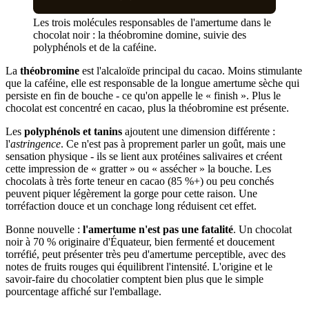
Les trois molécules responsables de l'amertume dans le
chocolat noir : la théobromine domine, suivie des
polyphénols et de la caféine.
La
théobromine
est l'alcaloïde principal du cacao. Moins stimulante
que la caféine, elle est responsable de la longue amertume sèche qui
persiste en fin de bouche - ce qu'on appelle le « finish ». Plus le
chocolat est concentré en cacao, plus la théobromine est présente.
Les
polyphénols et tanins
ajoutent une dimension différente :
l'
astringence
. Ce n'est pas à proprement parler un goût, mais une
sensation physique - ils se lient aux protéines salivaires et créent
cette impression de « gratter » ou « assécher » la bouche. Les
chocolats à très forte teneur en cacao (85 %+) ou peu conchés
peuvent piquer légèrement la gorge pour cette raison. Une
torréfaction douce et un conchage long réduisent cet effet.
Bonne nouvelle :
l'amertume n'est pas une fatalité
. Un chocolat
noir à 70 % originaire d'Équateur, bien fermenté et doucement
torréfié, peut présenter très peu d'amertume perceptible, avec des
notes de fruits rouges qui équilibrent l'intensité. L'origine et le
savoir-faire du chocolatier comptent bien plus que le simple
pourcentage affiché sur l'emballage.