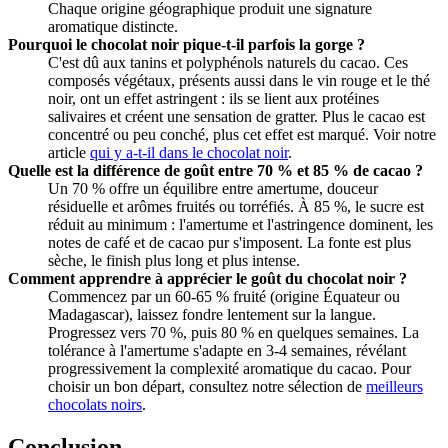
Chaque origine géographique produit une signature
aromatique distincte.
Pourquoi le chocolat noir pique-t-il parfois la gorge ?
C'est dû aux tanins et polyphénols naturels du cacao. Ces
composés végétaux, présents aussi dans le vin rouge et le thé
noir, ont un effet astringent : ils se lient aux protéines
salivaires et créent une sensation de gratter. Plus le cacao est
concentré ou peu conché, plus cet effet est marqué. Voir notre
article
qui y a-t-il dans le chocolat noir
.
Quelle est la différence de goût entre 70 % et 85 % de cacao ?
Un 70 % offre un équilibre entre amertume, douceur
résiduelle et arômes fruités ou torréfiés. À 85 %, le sucre est
réduit au minimum : l'amertume et l'astringence dominent, les
notes de café et de cacao pur s'imposent. La fonte est plus
sèche, le finish plus long et plus intense.
Comment apprendre à apprécier le goût du chocolat noir ?
Commencez par un 60-65 % fruité (origine Équateur ou
Madagascar), laissez fondre lentement sur la langue.
Progressez vers 70 %, puis 80 % en quelques semaines. La
tolérance à l'amertume s'adapte en 3-4 semaines, révélant
progressivement la complexité aromatique du cacao. Pour
choisir un bon départ, consultez notre sélection de
meilleurs
chocolats noirs
.
Conclusion