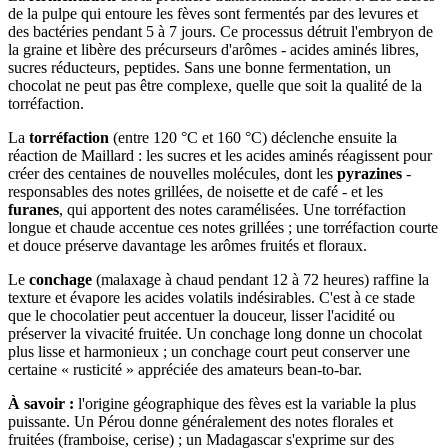
de la pulpe qui entoure les fèves sont fermentés par des levures et
des bactéries pendant 5 à 7 jours. Ce processus détruit l'embryon de
la graine et libère des précurseurs d'arômes - acides aminés libres,
sucres réducteurs, peptides. Sans une bonne fermentation, un
chocolat ne peut pas être complexe, quelle que soit la qualité de la
torréfaction.
La
torréfaction
(entre 120 °C et 160 °C) déclenche ensuite la
réaction de Maillard : les sucres et les acides aminés réagissent pour
créer des centaines de nouvelles molécules, dont les
pyrazines
-
responsables des notes grillées, de noisette et de café - et les
furanes
, qui apportent des notes caramélisées. Une torréfaction
longue et chaude accentue ces notes grillées ; une torréfaction courte
et douce préserve davantage les arômes fruités et floraux.
Le
conchage
(malaxage à chaud pendant 12 à 72 heures) raffine la
texture et évapore les acides volatils indésirables. C'est à ce stade
que le chocolatier peut accentuer la douceur, lisser l'acidité ou
préserver la vivacité fruitée. Un conchage long donne un chocolat
plus lisse et harmonieux ; un conchage court peut conserver une
certaine « rusticité » appréciée des amateurs bean-to-bar.
À savoir :
l'origine géographique des fèves est la variable la plus
puissante. Un Pérou donne généralement des notes florales et
fruitées (framboise, cerise) ; un Madagascar s'exprime sur des