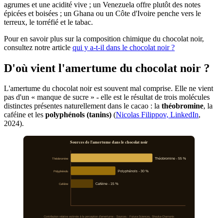
agrumes et une acidité vive ; un Venezuela offre plutôt des notes
épicées et boisées ; un Ghana ou un Côte d'Ivoire penche vers le
terreux, le torréfié et le tabac.
Pour en savoir plus sur la composition chimique du chocolat noir,
consultez notre article
qui y a-t-il dans le chocolat noir ?
D'où vient l'amertume du chocolat noir ?
L'amertume du chocolat noir est souvent mal comprise. Elle ne vient
pas d'un « manque de sucre » - elle est le résultat de trois molécules
distinctes présentes naturellement dans le cacao : la
théobromine
, la
caféine et les
polyphénols (tanins)
(
Nicolas Filippov, LinkedIn
,
2024).
Sources de l'amertume dans le chocolat noir
Théobromine
Théobromine - 55 %
Polyphénols
Polyphénols - 30 %
Caféine
Caféine - 15 %
Contribution relative estimée à la perception d'amertume - Sources : Futura-Sciences, Shouka-Chamonix