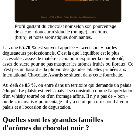
100 %
Très amer, tanins puissants, complexe
Sources : UFC-Que Choisir · Futura-Sciences · chocolatpassions.com
Profil gustatif du chocolat noir selon son pourcentage
de cacao : douceur résiduelle (orange), amertume
(brun), et notes aromatiques dominantes.
La zone
65-70 %
est souvent appelée « sweet spot » par les
dégustateurs professionnels. C'est là que l'équilibre est le plus
accessible : assez de matière cacao pour exprimer la complexité,
assez de sucre pour ne pas masquer les arômes fruités ou floraux. Ce
n'est pas un hasard si la plupart des grandes tablettes primées aux
International Chocolate Awards se situent dans cette fourchette.
Au-delà de
85 %
, on entre dans un territoire qui demande un palais
éduqué. Le plaisir est réel - mais il se construit, comme l'appréciation
d'un whisky tourbé ou d'un fromage affiné. Il n'y a pas de « bon »
ou de « mauvais » pourcentage : il y a celui qui correspond à votre
palais et à l'occasion de dégustation.
Quelles sont les grandes familles
d'arômes du chocolat noir ?