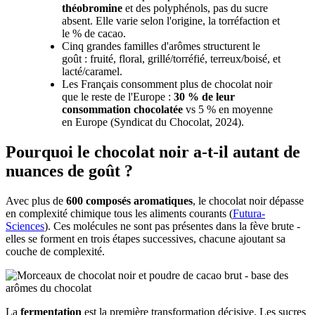
théobromine
et des polyphénols, pas du sucre
absent. Elle varie selon l'origine, la torréfaction et
le % de cacao.
Cinq grandes familles d'arômes structurent le
goût : fruité, floral, grillé/torréfié, terreux/boisé, et
lacté/caramel.
Les Français consomment plus de chocolat noir
que le reste de l'Europe :
30 % de leur
consommation chocolatée
vs 5 % en moyenne
en Europe (Syndicat du Chocolat, 2024).
Pourquoi le chocolat noir a-t-il autant de
nuances de goût ?
Avec plus de
600 composés aromatiques
, le chocolat noir dépasse
en complexité chimique tous les aliments courants (
Futura-
Sciences
). Ces molécules ne sont pas présentes dans la fève brute -
elles se forment en trois étapes successives, chacune ajoutant sa
couche de complexité.
La
fermentation
est la première transformation décisive. Les sucres