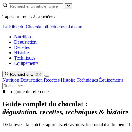
✕
Tapez au moins 2 caractères…
La Bible du Chocolat
bibleduchocolat.com
Nutrition
Dégustation
Recettes
Histoire
Techniques
Équipements
Rechercher…
⌘K
Nutrition
Dégustation
Recettes
Histoire
Techniques
Équipements
🍫 Le guide de référence
Guide complet du chocolat :
dégustation, recettes, techniques & histoire
De la fève à la tablette, apprenez et savourez le chocolat autrement. T