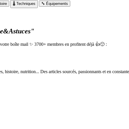
toire
🌡️ Techniques
🔧 Équipements
e
&
Astuces"
 votre boîte mail ✨ 3700+ membres en profitent déjà 👍🙂 :
 histoire, nutrition... Des articles sourcés, passionnants et en constant