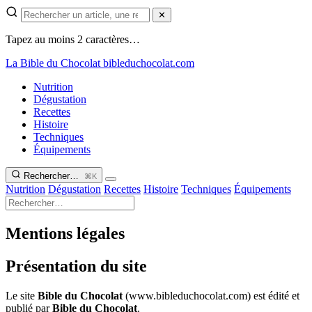
✕
Tapez au moins 2 caractères…
La Bible du Chocolat
bibleduchocolat.com
Nutrition
Dégustation
Recettes
Histoire
Techniques
Équipements
Rechercher…
⌘K
Nutrition
Dégustation
Recettes
Histoire
Techniques
Équipements
Mentions légales
Présentation du site
Le site
Bible du Chocolat
(www.bibleduchocolat.com) est édité et
publié par
Bible du Chocolat
.