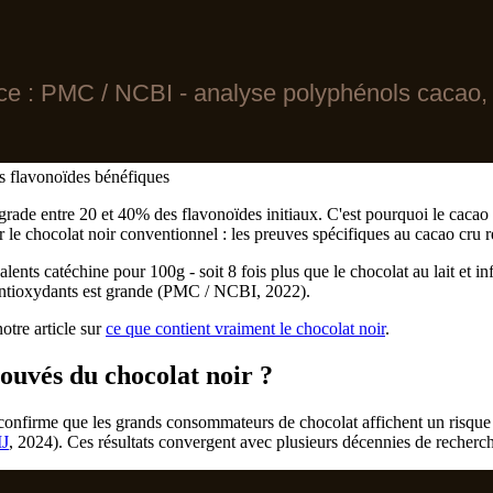
ce : PMC / NCBI - analyse polyphénols cacao,
es flavonoïdes bénéfiques
égrade entre 20 et 40% des flavonoïdes initiaux. C'est pourquoi le cacao 
 le chocolat noir conventionnel : les preuves spécifiques au cacao cru r
nts catéchine pour 100g - soit 8 fois plus que le chocolat au lait et in
n antioxydants est grande (PMC / NCBI, 2022).
otre article sur
ce que contient vraiment le chocolat noir
.
rouvés du chocolat noir ?
confirme que les grands consommateurs de chocolat affichent un risque 
J
, 2024). Ces résultats convergent avec plusieurs décennies de recher