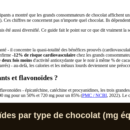
ipants a montré que les grands consommateurs de chocolat affichent un r
). Ces chiffres ne concernent pas n'importe quel chocolat. Ils dépendent
été aussi diversifié. Ce guide fait le point sur ce que dit vraiment la sc
anté - il concentre la quasi-totalité des bénéfices prouvés (cardiovascula
onfirme
-12% de risque cardiovasculaire
chez les grands consommateur
re
deux fois moins
d'activité antioxydante que le noir à même % de caca
arrés) - au-delà, les calories et les métaux lourds deviennent une préocc
nts et flavonoïdes ?
 flavonoïdes - épicatéchine, catéchine et procyanidines, les trois grand
 200 mg pour un 50% et 720 mg pour un 85% (
PMC / NCBI
, 2022). Le 
des par type de chocolat (mg éq