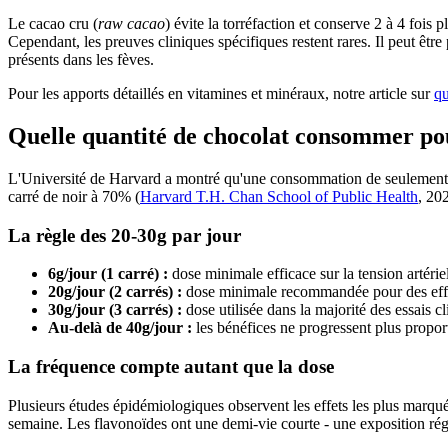
Le cacao cru (
raw cacao
) évite la torréfaction et conserve 2 à 4 foi
Cependant, les preuves cliniques spécifiques restent rares. Il peut être
présents dans les fèves.
Pour les apports détaillés en vitamines et minéraux, notre article sur
qu
Quelle quantité de chocolat consommer pour
L'Université de Harvard a montré qu'une consommation de seulement 6g d
carré de noir à 70% (
Harvard T.H. Chan School of Public Health
, 20
La règle des 20-30g par jour
6g/jour (1 carré) :
dose minimale efficace sur la tension artéri
20g/jour (2 carrés) :
dose minimale recommandée pour des effet
30g/jour (3 carrés) :
dose utilisée dans la majorité des essais 
Au-delà de 40g/jour :
les bénéfices ne progressent plus propor
La fréquence compte autant que la dose
Plusieurs études épidémiologiques observent les effets les plus marqué
semaine. Les flavonoïdes ont une demi-vie courte - une exposition régu