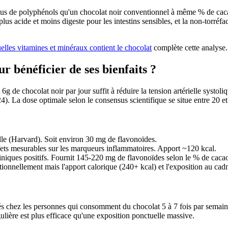
s plus de polyphénols qu'un chocolat noir conventionnel à même % de cac
 plus acide et moins digeste pour les intestins sensibles, et la non-torré
elles vitamines et minéraux contient le chocolat
complète cette analyse.
 bénéficier de ses bienfaits ?
e chocolat noir par jour suffit à réduire la tension artérielle systoliq
24). La dose optimale selon le consensus scientifique se situe entre 20 et
elle (Harvard). Soit environ 30 mg de flavonoïdes.
s mesurables sur les marqueurs inflammatoires. Apport ~120 kcal.
cliniques positifs. Fournit 145-220 mg de flavonoïdes selon le % de caca
tionnellement mais l'apport calorique (240+ kcal) et l'exposition au c
s chez les personnes qui consomment du chocolat 5 à 7 fois par semaine 
lière est plus efficace qu'une exposition ponctuelle massive.