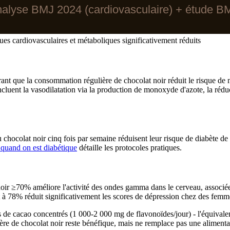
nalyse BMJ 2024 (cardiovasculaire) + étude BM
ues cardiovasculaires et métaboliques significativement réduits
ant que la consommation régulière de chocolat noir réduit le risque de 
cluent la vasodilatation via la production de monoxyde d'azote, la réduct
ocolat noir cinq fois par semaine réduisent leur risque de diabète de 
quand on est diabétique
détaille les protocoles pratiques.
ir ≥70% améliore l'activité des ondes gamma dans le cerveau, associées
 à 78% réduit significativement les scores de dépression chez des fem
its de cacao concentrés (1 000-2 000 mg de flavonoïdes/jour) - l'équivalen
e de chocolat noir reste bénéfique, mais ne remplace pas une alimentat