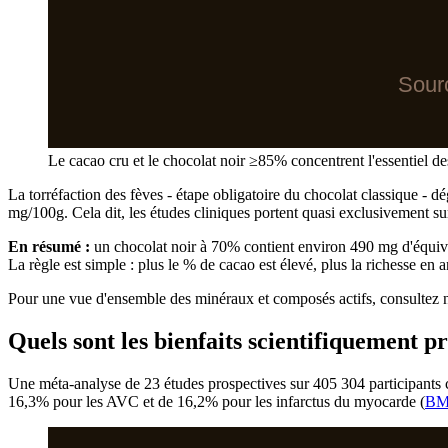
Sour
Le cacao cru et le chocolat noir ≥85% concentrent l'essentiel d
La torréfaction des fèves - étape obligatoire du chocolat classique - d
mg/100g. Cela dit, les études cliniques portent quasi exclusivement sur
En résumé :
un chocolat noir à 70% contient environ 490 mg d'équivale
La règle est simple : plus le % de cacao est élevé, plus la richesse e
Pour une vue d'ensemble des minéraux et composés actifs, consultez n
Quels sont les bienfaits scientifiquement p
Une méta-analyse de 23 études prospectives sur 405 304 participants 
16,3% pour les AVC et de 16,2% pour les infarctus du myocarde (
BM