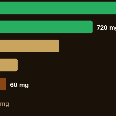
720 m
490 mg
200 mg
60 mg
 mg