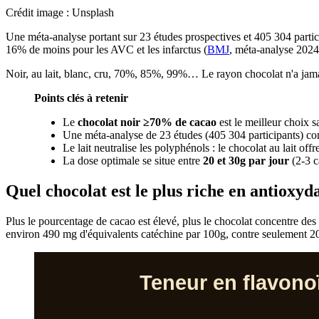
Crédit image : Unsplash
Une méta-analyse portant sur 23 études prospectives et 405 304 partic
16% de moins pour les AVC et les infarctus (
BMJ
, méta-analyse 2024
Noir, au lait, blanc, cru, 70%, 85%, 99%… Le rayon chocolat n'a jamais 
Points clés à retenir
Le
chocolat noir ≥70% de cacao
est le meilleur choix s
Une méta-analyse de 23 études (405 304 participants) c
Le lait neutralise les polyphénols : le chocolat au lait off
La dose optimale se situe entre
20 et 30g par jour
(2-3 c
Quel chocolat est le plus riche en antioxyda
Plus le pourcentage de cacao est élevé, plus le chocolat concentre des
environ 490 mg d'équivalents catéchine par 100g, contre seulement
Teneur en flavonoï