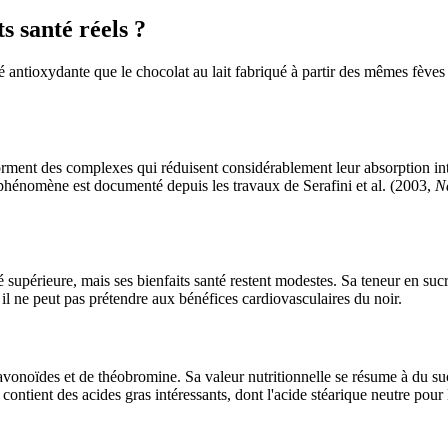
s santé réels ?
té antioxydante que le chocolat au lait fabriqué à partir des mêmes fèves 
forment des complexes qui réduisent considérablement leur absorption in
 phénomène est documenté depuis les travaux de Serafini et al. (2003,
N
ité supérieure, mais ses bienfaits santé restent modestes. Sa teneur en
s il ne peut pas prétendre aux bénéfices cardiovasculaires du noir.
avonoïdes et de théobromine. Sa valeur nutritionnelle se résume à du sucr
ontient des acides gras intéressants, dont l'acide stéarique neutre pour 