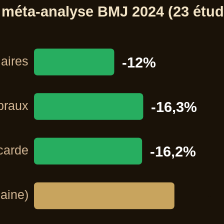
 méta-analyse BMJ 2024 (23 étude
aires
-12%
braux
-16,3%
carde
-16,2%
aine)
-21%