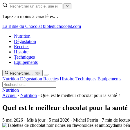
✕
Tapez au moins 2 caractères…
La Bible du Chocolat
bibleduchocolat.com
Nutrition
Dégustation
Recettes
Histoire
Techniques
Équipements
Rechercher…
⌘K
Nutrition
Dégustation
Recettes
Histoire
Techniques
Équipements
Nutrition
Accueil
›
Nutrition
›
Quel est le meilleur chocolat pour la santé ?
Quel est le meilleur chocolat pour la santé
5 mai 2026
·
Mis à jour :
5 mai 2026
·
Michel Perrin
·
7 min de lectur