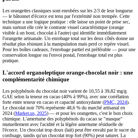
Les orangettes classiques sont enrobées sur les 2/3 de leur longueur
— le bâtonnet d'écorce est tenu par l'extrémité non trempée. Cette
technique a une logique pratique : elle laisse un point de prise sec,
mais surtout elle crée le contraste visuel caractéristique (orange
visible à un bout, chocolat à l'autre) qui identifie immédiatement
l'orangette artisanale. Un enrobage total sur les deux côtés donne un
résultat plus résistant à la manipulation mais perd ce repère visuel.
Pour les boîtes cadeaux, l'enrobage partiel est préférable — pour une
conservation longue ou l'envoi postal, l'enrobage total est plus
pratique.
L'accord organoleptique orange-chocolat noir : une
complémentarité chimique
Les polyphénols du chocolat noir varient de 10,55 à 39,82 mg/g
GAE selon la teneur en cacao (40% à 99%), avec une corrélation
forte entre teneur en cacao et capacité antioxydante (
PMC, 2024
).
Le chocolat noir 70% représente 48,6 % du marché artisanal en
2024 (
Market.us, 2025
) — et pour les orangettes, c'est le bon choix
chimique. L'amertume des polyphénols du cacao se "masque"
mutuellement avec l'acidité et la légère amertume résiduelle de
l'écorce. Un chocolat trop doux (lait) peut être envahi par le sucre du
confisage, tandis qu'un chocolat trop fort (90%) peut saturer. La