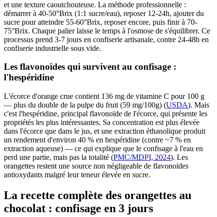
et une texture caoutchouteuse. La méthode professionnelle :
démarrer à 40-50°Brix (1:1 sucre/eau), reposer 12-24h, ajouter du
sucre pour atteindre 55-60°Brix, reposer encore, puis finir à 70-
75°Brix. Chaque palier laisse le temps à l'osmose de s'équilibrer. Ce
processus prend 3-7 jours en confiserie artisanale, contre 24-48h en
confiserie industrielle sous vide.
Les flavonoïdes qui survivent au confisage :
l'hespéridine
L'écorce d'orange crue contient 136 mg de vitamine C pour 100 g
— plus du double de la pulpe du fruit (59 mg/100g) (
USDA
). Mais
c'est l'hespéridine, principal flavonoïde de l'écorce, qui présente les
propriétés les plus intéressantes. Sa concentration est plus élevée
dans l'écorce que dans le jus, et une extraction éthanolique produit
un rendement d'environ 40 % en hespéridine (contre ~7 % en
extraction aqueuse) — ce qui explique que le confisage à l'eau en
perd une partie, mais pas la totalité (
PMC/MDPI, 2024
). Les
orangettes restent une source non négligeable de flavonoïdes
antioxydants malgré leur teneur élevée en sucre.
La recette complète des orangettes au
chocolat : confisage en 3 jours