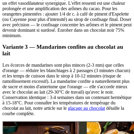
un effet vasodilatateur synergique. L'effet ressenti est une chaleur
prolongée et une amplification des arômes du cacao. Pour les
orangettes pimentées : ajouter 1/4 de c. à café de piment d'Espelette
(ou Cayenne pour plus d'intensité) au sirop de confisage final. Doser
avec précision — le confisage concentre les arômes et le piment peut
devenir dominant si surdosé. Enrober dans un chocolat noir 75%
minimum.
Variante 3 — Mandarines confites au chocolat au
lait
Les écorces de mandarines sont plus minces (2-3 mm) que celles
d'orange — réduire les blanchiages à 2 passages (3 minutes chacun)
et les temps de cuisson dans le sirop à 10-12 minutes (risque de
ramollissement excessif). La mandarine confite a naturellement plus
de sucre et moins d'amertume que l'orange — elle s'accorde mieux
avec le chocolat au lait (29-30°C de travail) qu'avec le noir.
Conservation identique : 3-4 semaines dans un contenant hermétique
à 15-18°C. Pour connaître les températures de tempérage du
chocolat au lait, notre article sur le
glaçage au chocolat
détaille la
courbe complète.