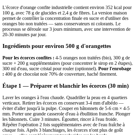
L'écorce d'orange confite industrielle contient environ 352 kcal pour
100 g, avec 78 g de glucides et 2,4 g de fibres. La version maison
permet de contrôler la concentration finale en sucre et d'utiliser des
oranges bio non traitées — sans conservateurs ni colorants. Le
processus se déroule sur 3 jours minimum, avec une intervention de
20-30 minutes par jour.
Ingrédients pour environ 500 g d'orangettes
Pour les écorces confites :
4-5 oranges non traitées (bio), 300 g de
sucre + 200 g supplémentaires (pour concentrer le sirop en 2 étapes),
300 ml d'eau, sucre cristal pour rouler (optionnel).
Pour l'enrobage
:
400 g de chocolat noir 70% de couverture, haché finement.
Étape 1 — Préparer et blanchir les écorces (30 min)
Laver les oranges à l'eau chaude. Quadriller la peau en 4 quartiers
verticaux. Retirer les écorces en conservant 3-4 mm d'albédo —
éviter d'aller jusqu'à la pulpe. Couper en bâtonnets de 5-6 cm × 4-5
mm. Porter une grande casserole d'eau à ébullition franche. Plonger
les bâtonnets. Cuire 3 minutes. Égoutter, rincer à l'eau froide.
Répéter l'opération 2 fois supplémentaires avec de l'eau fraîche à
chaque fois. Après 3 blanchiages, les écorces n'ont plus de goût