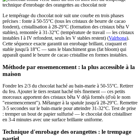
Le tempérage du chocolat noir suit une courbe en trois phases
précises : fonte à 50-55°C (tous les cristaux de beurre de cacao
fondent), cristallisation à 28-29°C (formation des cristaux bêta V
stables), remontée à 31-32°C (température de travail — les cristaux
instables I à IV refondent, seuls les V stables restent) (
Valrhona
).
Cette séquence exacte garantit un enrobage brillant, craquant et
stable jusqu'à 18°C — sans le blanchiment gras (fat bloom) qui
apparaît quand le beurre de cacao cristallise en formes instables.
Méthode par ensemencement : la plus accessible à la
maison
Fondre les 2/3 du chocolat haché au bain-marie à 50-55°C. Retirer
du feu. Ajouter le tiers restant haché très finement — ces petits
morceaux apportent des cristaux bêta V déjà formés (d'où le nom
"ensemencement"). Mélanger à la spatule jusqu'à 28-29°C. Remettre
3-5 secondes sur le bain-marie pour atteindre 31-32°C. Test de prise
: tremper un bout de papier sulfurisé — le chocolat doit cristalliser
en 3-4 minutes avec une surface brillante uniforme.
Technique d'enrobage des orangettes : le trempage
partiel