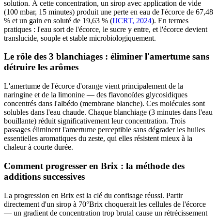
solution. À cette concentration, un sirop avec application de vide
(100 mbar, 15 minutes) produit une perte en eau de l'écorce de 67,48
% et un gain en soluté de 19,63 % (
IJCRT, 2024
). En termes
pratiques : l'eau sort de l'écorce, le sucre y entre, et l'écorce devient
translucide, souple et stable microbiologiquement.
Le rôle des 3 blanchiages : éliminer l'amertume sans
détruire les arômes
L'amertume de l'écorce d'orange vient principalement de la
naringine et de la limonine — des flavonoïdes glycosidiques
concentrés dans l'albédo (membrane blanche). Ces molécules sont
solubles dans l'eau chaude. Chaque blanchiage (3 minutes dans l'eau
bouillante) réduit significativement leur concentration. Trois
passages éliminent l'amertume perceptible sans dégrader les huiles
essentielles aromatiques du zeste, qui elles résistent mieux à la
chaleur à courte durée.
Comment progresser en Brix : la méthode des
additions successives
La progression en Brix est la clé du confisage réussi. Partir
directement d'un sirop à 70°Brix choquerait les cellules de l'écorce
— un gradient de concentration trop brutal cause un rétrécissement