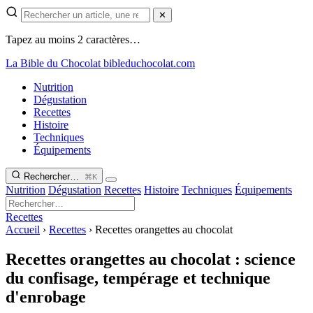
✕
Tapez au moins 2 caractères…
La Bible du Chocolat
bibleduchocolat.com
Nutrition
Dégustation
Recettes
Histoire
Techniques
Équipements
Rechercher…
⌘K
Nutrition
Dégustation
Recettes
Histoire
Techniques
Équipements
Recettes
Accueil
›
Recettes
›
Recettes orangettes au chocolat
Recettes orangettes au chocolat : science
du confisage, tempérage et technique
d'enrobage