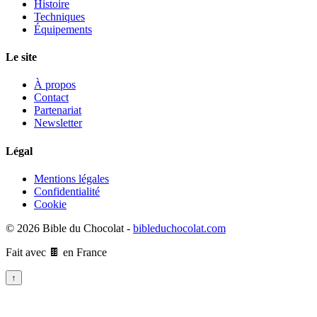
Histoire
Techniques
Équipements
Le site
À propos
Contact
Partenariat
Newsletter
Légal
Mentions légales
Confidentialité
Cookie
© 2026 Bible du Chocolat -
bibleduchocolat.com
Fait avec 🍫 en France
↑