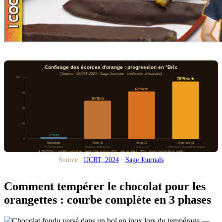
Confisage des écorces d'orange : progression en °Brix
(Source : IJCRT 2024 · Sage Journals · confiserie artisanale)
80°Brix
75°Brix ★
62°Brix
60
50°Brix
40
20
~0°Brix
0
Blanchiage
Sirop J1
Sirop J2
Sirop final J3
3× eau bouillante
300g sucre/300ml eau
+ 100g sucre
+ 100g sucre · équilibre osmotique
★ 70-75°Brix = équilibre osmotique · perte d'eau écorce ~67% · gain en soluté ~20% · écorce translucide et stable
Source :
IJCRT, 2024
·
Sage Journals
Comment tempérer le chocolat pour les
orangettes : courbe complète en 3 phases