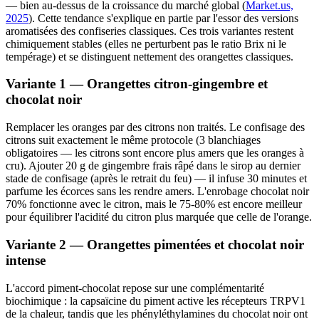
— bien au-dessus de la croissance du marché global (
Market.us,
2025
). Cette tendance s'explique en partie par l'essor des versions
aromatisées des confiseries classiques. Ces trois variantes restent
chimiquement stables (elles ne perturbent pas le ratio Brix ni le
tempérage) et se distinguent nettement des orangettes classiques.
Variante 1 — Orangettes citron-gingembre et
chocolat noir
Remplacer les oranges par des citrons non traités. Le confisage des
citrons suit exactement le même protocole (3 blanchiages
obligatoires — les citrons sont encore plus amers que les oranges à
cru). Ajouter 20 g de gingembre frais râpé dans le sirop au dernier
stade de confisage (après le retrait du feu) — il infuse 30 minutes et
parfume les écorces sans les rendre amers. L'enrobage chocolat noir
70% fonctionne avec le citron, mais le 75-80% est encore meilleur
pour équilibrer l'acidité du citron plus marquée que celle de l'orange.
Variante 2 — Orangettes pimentées et chocolat noir
intense
L'accord piment-chocolat repose sur une complémentarité
biochimique : la capsaïcine du piment active les récepteurs TRPV1
de la chaleur, tandis que les phényléthylamines du chocolat noir ont