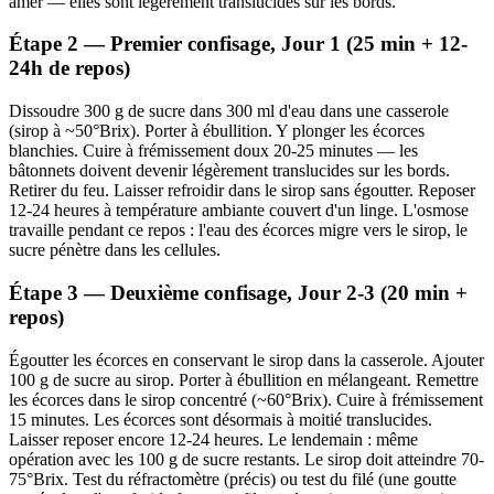
amer — elles sont légèrement translucides sur les bords.
Étape 2 — Premier confisage, Jour 1 (25 min + 12-
24h de repos)
Dissoudre 300 g de sucre dans 300 ml d'eau dans une casserole
(sirop à ~50°Brix). Porter à ébullition. Y plonger les écorces
blanchies. Cuire à frémissement doux 20-25 minutes — les
bâtonnets doivent devenir légèrement translucides sur les bords.
Retirer du feu. Laisser refroidir dans le sirop sans égoutter. Reposer
12-24 heures à température ambiante couvert d'un linge. L'osmose
travaille pendant ce repos : l'eau des écorces migre vers le sirop, le
sucre pénètre dans les cellules.
Étape 3 — Deuxième confisage, Jour 2-3 (20 min +
repos)
Égoutter les écorces en conservant le sirop dans la casserole. Ajouter
100 g de sucre au sirop. Porter à ébullition en mélangeant. Remettre
les écorces dans le sirop concentré (~60°Brix). Cuire à frémissement
15 minutes. Les écorces sont désormais à moitié translucides.
Laisser reposer encore 12-24 heures. Le lendemain : même
opération avec les 100 g de sucre restants. Le sirop doit atteindre 70-
75°Brix. Test du réfractomètre (précis) ou test du filé (une goutte