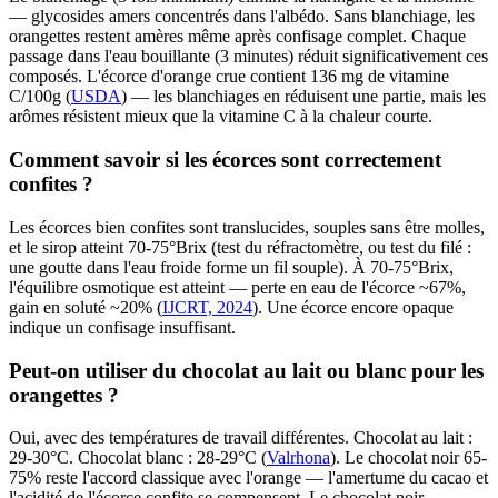
— glycosides amers concentrés dans l'albédo. Sans blanchiage, les
orangettes restent amères même après confisage complet. Chaque
passage dans l'eau bouillante (3 minutes) réduit significativement ces
composés. L'écorce d'orange crue contient 136 mg de vitamine
C/100g (
USDA
) — les blanchiages en réduisent une partie, mais les
arômes résistent mieux que la vitamine C à la chaleur courte.
Comment savoir si les écorces sont correctement
confites ?
Les écorces bien confites sont translucides, souples sans être molles,
et le sirop atteint 70-75°Brix (test du réfractomètre, ou test du filé :
une goutte dans l'eau froide forme un fil souple). À 70-75°Brix,
l'équilibre osmotique est atteint — perte en eau de l'écorce ~67%,
gain en soluté ~20% (
IJCRT, 2024
). Une écorce encore opaque
indique un confisage insuffisant.
Peut-on utiliser du chocolat au lait ou blanc pour les
orangettes ?
Oui, avec des températures de travail différentes. Chocolat au lait :
29-30°C. Chocolat blanc : 28-29°C (
Valrhona
). Le chocolat noir 65-
75% reste l'accord classique avec l'orange — l'amertume du cacao et
l'acidité de l'écorce confite se compensent. Le chocolat noir