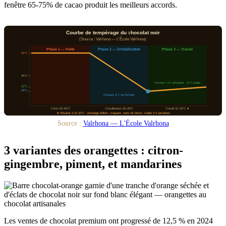
fenêtre 65-75% de cacao produit les meilleurs accords.
Courbe de tempérage du chocolat noir
(Source : Valrhona — L'École Valrhona)
Phase 1 — Fonte
Phase 2 — Cristallisation
Phase 3 — Travail
52°C
40°C
Formes I–IV refondent · β V stable
32°C
28°C
Cristaux β V se forment
Fonte 50–55°C
Cristallisation 28–29°C
Travail 31–32°C ★
★ Résultat à 31-32°C : enrobage brillant, craquant, sans fat bloom, stable 3-4 semaines
Source :
Valrhona — L'École Valrhona
3 variantes des orangettes : citron-
gingembre, piment, et mandarines
Les ventes de chocolat premium ont progressé de 12,5 % en 2024