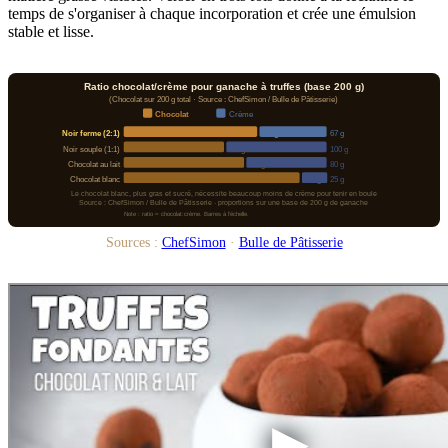
temps de s'organiser à chaque incorporation et crée une émulsion
stable et lisse.
Ratio chocolat/crème pour ganache à truffes (base 200 g)
(Chocolat sur 200 g total · Source : ChefSimon / Bulle de Pâtisserie)
Chocolat
Crème
Noir ferme (2:1)
133 g
67 g
Noir souple (1:1)
100 g
100 g
Chocolat au lait
120 g
80 g
Chocolat blanc
175 g
25 g
Le chocolat blanc, plus gras et sucré, nécessite beaucoup moins de crème pour tenir en boule
Source : ChefSimon / Bulle de Pâtisserie · proportions sur une base de 200 g de ganache
Note : ratio = chocolat:crème. Barres à l'échelle.
Sources :
ChefSimon
·
Bulle de Pâtisserie