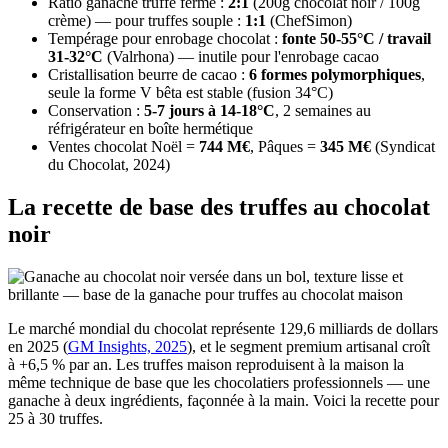
Ratio ganache truffe ferme :
2:1
(200g chocolat noir / 100g
crème) — pour truffes souple :
1:1
(ChefSimon)
Tempérage pour enrobage chocolat :
fonte 50-55°C / travail
31-32°C
(Valrhona) — inutile pour l'enrobage cacao
Cristallisation beurre de cacao :
6 formes polymorphiques
,
seule la forme V bêta est stable (fusion 34°C)
Conservation :
5-7 jours à 14-18°C
, 2 semaines au
réfrigérateur en boîte hermétique
Ventes chocolat Noël =
744 M€
, Pâques =
345 M€
(Syndicat
du Chocolat, 2024)
La recette de base des truffes au chocolat
noir
Le marché mondial du chocolat représente 129,6 milliards de dollars
en 2025 (
GM Insights, 2025
), et le segment premium artisanal croît
à +6,5 % par an. Les truffes maison reproduisent à la maison la
même technique de base que les chocolatiers professionnels — une
ganache à deux ingrédients, façonnée à la main. Voici la recette pour
25 à 30 truffes.