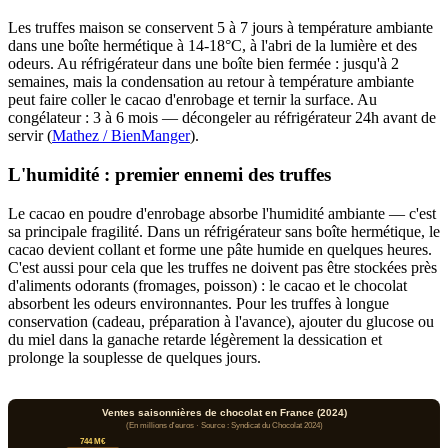
Les truffes maison se conservent 5 à 7 jours à température ambiante
dans une boîte hermétique à 14-18°C, à l'abri de la lumière et des
odeurs. Au réfrigérateur dans une boîte bien fermée : jusqu'à 2
semaines, mais la condensation au retour à température ambiante
peut faire coller le cacao d'enrobage et ternir la surface. Au
congélateur : 3 à 6 mois — décongeler au réfrigérateur 24h avant de
servir (
Mathez / BienManger
).
L'humidité : premier ennemi des truffes
Le cacao en poudre d'enrobage absorbe l'humidité ambiante — c'est
sa principale fragilité. Dans un réfrigérateur sans boîte hermétique, le
cacao devient collant et forme une pâte humide en quelques heures.
C'est aussi pour cela que les truffes ne doivent pas être stockées près
d'aliments odorants (fromages, poisson) : le cacao et le chocolat
absorbent les odeurs environnantes. Pour les truffes à longue
conservation (cadeau, préparation à l'avance), ajouter du glucose ou
du miel dans la ganache retarde légèrement la dessication et
prolonge la souplesse de quelques jours.
Ventes saisonnières de chocolat en France (2024)
(En millions d'euros · Source : Syndicat du Chocolat 2024)
744 M€