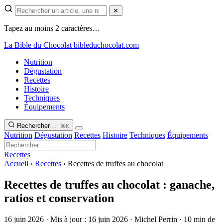
✕
Tapez au moins 2 caractères…
La Bible du Chocolat
bibleduchocolat.com
Nutrition
Dégustation
Recettes
Histoire
Techniques
Équipements
Rechercher…
⌘K
Nutrition
Dégustation
Recettes
Histoire
Techniques
Équipements
Recettes
Accueil
›
Recettes
›
Recettes de truffes au chocolat
Recettes de truffes au chocolat : ganache,
ratios et conservation
16 juin 2026
·
Mis à jour :
16 juin 2026
·
Michel Perrin
·
10 min de