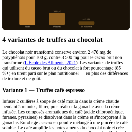
345 M€
~40 M€
Noël
Pâques
St-Valentin
4 variantes de truffes au chocolat
Le chocolat noir transformé conserve environ 2 478 mg de
polyphénols pour 100 g, contre 3 500 mg pour le cacao brut non
transformé (
L'École des Aliments, 2021
). Les variantes de truffes
qui utilisent du cacao brut ou du chocolat à fort pourcentage (85
%+) en tirent parti sur le plan nutritionnel — en plus des différences
de texture et de goût.
Variante 1 — Truffes café espresso
Infuser 2 cuillères à soupe de café moulu dans la crème chaude
pendant 5 minutes, filtrer, puis réaliser la ganache avec la crème
infusée. Les composés aromatiques du café (acide chlorogénique,
furanes, pyrazines) se dissolvent dans la crème et s'incorporent à la
ganache. Enrobage : cacao en poudre mélangé à une pincée de café
soluble. Le café amplifie les notes amères du chocolat noir et crée