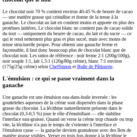
Le chocolat noir 70 % contient environ 40-45 % de beurre de cacao
— une matière grasse qui cristallise et donne de la tenue à la
ganache. Le chocolat au lait en contient moins et apporte en plus des
protéines laitières. Le chocolat blanc ne contient pas de cacao solide
du tout — uniquement du beurre de cacao, du lait et du sucre — ce
qui le rend nettement plus gras et plus sucré, mais avec moins de
tenue structurelle propre. Pour obtenir une ganache ferme et
façonnable, il faut donc beaucoup plus de chocolat blanc que de
chocolat noir. Les ratios de référence : noir ferme 2:1 (200g/100g),
noir souple 1:1, lait 1,5:1 (120g/80g crème), blanc 7:1 environ
(175g/25g crème) selon
ChefSimon
et
Bulle de Pâtisserie
.
L'émulsion : ce qui se passe vraiment dans la
ganache
Une ganache est une émulsion eau-dans-huile inversée : les
gouttelettes aqueuses de la crème sont dispersées dans la phase
grasse du chocolat. La lécithine naturellement présente dans le
chocolat (0,3-0,5 %) joue le rôle d'émulsifiant — elle stabilise
l'interface eau-graisse. Quand on verse la crème trop chaude ou trop
vite, la lécithine n'a pas le temps de s'orienter à l'interface et
l'émulsion casse — la ganache devient granuleuse avec des îlots de
matière grasse visibles. Verser en trois fois donne à la lécithine le