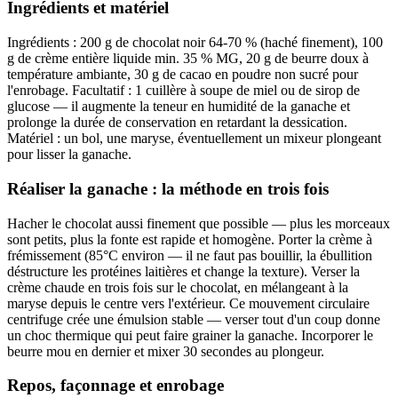
Ingrédients et matériel
Ingrédients : 200 g de chocolat noir 64-70 % (haché finement), 100
g de crème entière liquide min. 35 % MG, 20 g de beurre doux à
température ambiante, 30 g de cacao en poudre non sucré pour
l'enrobage. Facultatif : 1 cuillère à soupe de miel ou de sirop de
glucose — il augmente la teneur en humidité de la ganache et
prolonge la durée de conservation en retardant la dessication.
Matériel : un bol, une maryse, éventuellement un mixeur plongeant
pour lisser la ganache.
Réaliser la ganache : la méthode en trois fois
Hacher le chocolat aussi finement que possible — plus les morceaux
sont petits, plus la fonte est rapide et homogène. Porter la crème à
frémissement (85°C environ — il ne faut pas bouillir, la ébullition
déstructure les protéines laitières et change la texture). Verser la
crème chaude en trois fois sur le chocolat, en mélangeant à la
maryse depuis le centre vers l'extérieur. Ce mouvement circulaire
centrifuge crée une émulsion stable — verser tout d'un coup donne
un choc thermique qui peut faire grainer la ganache. Incorporer le
beurre mou en dernier et mixer 30 secondes au plongeur.
Repos, façonnage et enrobage