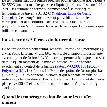
Le tempérage suit trois phases précises pour le chocolat noir : fonte à
50-55°C (toute la matière grasse est liquide), pré-cristallisation à 28-
29°C (les cristaux de forme V commencent à se former), et
température de travail à 31-32°C (
Valrhona École du Grand
Chocolat
). Ces températures ne sont pas arbitraires — elles
correspondent aux conditions de cristallisation de la forme
polymorphique V du beurre de cacao, la seule qui donne une coque
brillante et craquante.
La science des 6 formes du beurre de cacao
Le beurre de cacao peut cristalliser sous 6 formes polymorphiques (I
à VI). Seule la forme V, dite bêta, est stable à température ambiante
avec un point de fusion à 34°C — ce qui permet à la coque de rester
dure jusqu'au moment de la mise en bouche, puis de fondre
exactement au contact de la langue (
Patent WO2007135126A1 /
Polymedia SA
). Les formes I à IV ont des points de fusion plus bas
(17-27°C) — elles donnent un chocolat qui blanchit, s'effrite ou
reste mou à température ambiante. La forme VI a un point de fusion
plus élevé (36°C) et ne se forme naturellement qu'après un long
stockage.
Quand le tempérage est inutile pour les truffes
maison