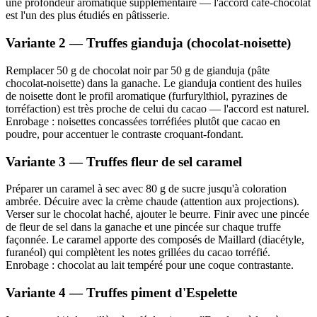
une profondeur aromatique supplémentaire — l'accord café-chocolat
est l'un des plus étudiés en pâtisserie.
Variante 2 — Truffes gianduja (chocolat-noisette)
Remplacer 50 g de chocolat noir par 50 g de gianduja (pâte
chocolat-noisette) dans la ganache. Le gianduja contient des huiles
de noisette dont le profil aromatique (furfurylthiol, pyrazines de
torréfaction) est très proche de celui du cacao — l'accord est naturel.
Enrobage : noisettes concassées torréfiées plutôt que cacao en
poudre, pour accentuer le contraste croquant-fondant.
Variante 3 — Truffes fleur de sel caramel
Préparer un caramel à sec avec 80 g de sucre jusqu'à coloration
ambrée. Décuire avec la crème chaude (attention aux projections).
Verser sur le chocolat haché, ajouter le beurre. Finir avec une pincée
de fleur de sel dans la ganache et une pincée sur chaque truffe
façonnée. Le caramel apporte des composés de Maillard (diacétyle,
furanéol) qui complètent les notes grillées du cacao torréfié.
Enrobage : chocolat au lait tempéré pour une coque contrastante.
Variante 4 — Truffes piment d'Espelette