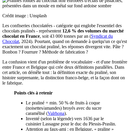
Crédit image : Unsplash
Les confiseries chocolatées - catégorie qui englobe l'essentiel des
chocolats pralinés - représentent
12,6 % des volumes du marché
chocolat en France
, soit 43 000 tonnes par an (
Syndicat du
Chocolat
, 2024). Pourtant, quand on demande à quelqu'un ce qu'est
exactement un chocolat praliné, les réponses divergent vite. Pâte ?
Bonbon ? Fourrure ? Méthode de fabrication ?
La confusion vient d'un problème de vocabulaire - et d'une frontière
entre France et Belgique qui crée deux définitions parallèles. Dans
cet article, on démêle tout : la définition exacte du praliné, son
histoire surprenante, la distinction franco-belge, et la façon dont on
le fabrique.
Points clés à retenir
Le praliné = min. 50 % de fruits à coque
(noisettes/amandes) broyés avec du sucre
caramélisé (
Valrhona
).
Inventé (selon la légende) vers 1636 par le
cuisinier Lassagne pour le duc du Plessis-Praslin.
Attention au faux-ami : en Belgique, « praline »