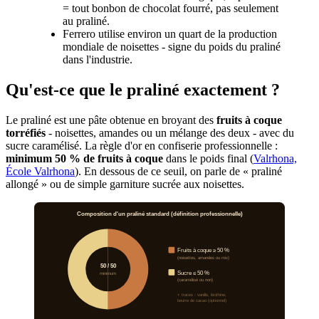
= tout bonbon de chocolat fourré, pas seulement
au praliné.
Ferrero utilise environ un quart de la production
mondiale de noisettes - signe du poids du praliné
dans l'industrie.
Qu'est-ce que le praliné exactement ?
Le praliné est une pâte obtenue en broyant des
fruits à coque
torréfiés
- noisettes, amandes ou un mélange des deux - avec du
sucre caramélisé. La règle d'or en confiserie professionnelle :
minimum 50 % de fruits à coque
dans le poids final (
Valrhona,
École Valrhona
). En dessous de ce seuil, on parle de « praliné
allongé » ou de simple garniture sucrée aux noisettes.
Composition d'un praliné standard (définition professionnelle)
Fruits à coque ≥ 50 %
(noisettes, amandes ou mix)
50 / 50
Sucre ≤ 50 %
minimum
(caramélisé ou non)
+ traces : vanille, lécithine,
beurre de cacao (optionnel)