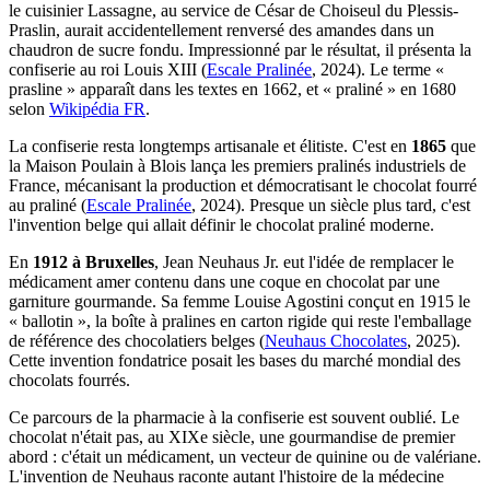
le cuisinier Lassagne, au service de César de Choiseul du Plessis-
Praslin, aurait accidentellement renversé des amandes dans un
chaudron de sucre fondu. Impressionné par le résultat, il présenta la
confiserie au roi Louis XIII (
Escale Pralinée
, 2024). Le terme «
prasline » apparaît dans les textes en 1662, et « praliné » en 1680
selon
Wikipédia FR
.
La confiserie resta longtemps artisanale et élitiste. C'est en
1865
que
la Maison Poulain à Blois lança les premiers pralinés industriels de
France, mécanisant la production et démocratisant le chocolat fourré
au praliné (
Escale Pralinée
, 2024). Presque un siècle plus tard, c'est
l'invention belge qui allait définir le chocolat praliné moderne.
En
1912 à Bruxelles
, Jean Neuhaus Jr. eut l'idée de remplacer le
médicament amer contenu dans une coque en chocolat par une
garniture gourmande. Sa femme Louise Agostini conçut en 1915 le
« ballotin », la boîte à pralines en carton rigide qui reste l'emballage
de référence des chocolatiers belges (
Neuhaus Chocolates
, 2025).
Cette invention fondatrice posait les bases du marché mondial des
chocolats fourrés.
Ce parcours de la pharmacie à la confiserie est souvent oublié. Le
chocolat n'était pas, au XIXe siècle, une gourmandise de premier
abord : c'était un médicament, un vecteur de quinine ou de valériane.
L'invention de Neuhaus raconte autant l'histoire de la médecine