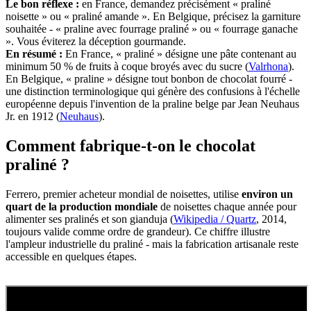
Le bon réflexe :
en France, demandez précisément « praliné
noisette » ou « praliné amande ». En Belgique, précisez la garniture
souhaitée - « praline avec fourrage praliné » ou « fourrage ganache
». Vous éviterez la déception gourmande.
En résumé :
En France, « praliné » désigne une pâte contenant au
minimum 50 % de fruits à coque broyés avec du sucre (
Valrhona
).
En Belgique, « praline » désigne tout bonbon de chocolat fourré -
une distinction terminologique qui génère des confusions à l'échelle
européenne depuis l'invention de la praline belge par Jean Neuhaus
Jr. en 1912 (
Neuhaus
).
Comment fabrique-t-on le chocolat
praliné ?
Ferrero, premier acheteur mondial de noisettes, utilise
environ un
quart de la production mondiale
de noisettes chaque année pour
alimenter ses pralinés et son gianduja (
Wikipedia / Quartz
, 2014,
toujours valide comme ordre de grandeur). Ce chiffre illustre
l'ampleur industrielle du praliné - mais la fabrication artisanale reste
accessible en quelques étapes.