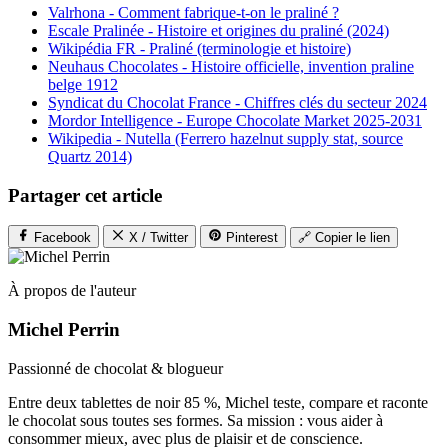
Valrhona - Comment fabrique-t-on le praliné ?
Escale Pralinée - Histoire et origines du praliné (2024)
Wikipédia FR - Praliné (terminologie et histoire)
Neuhaus Chocolates - Histoire officielle, invention praline
belge 1912
Syndicat du Chocolat France - Chiffres clés du secteur 2024
Mordor Intelligence - Europe Chocolate Market 2025-2031
Wikipedia - Nutella (Ferrero hazelnut supply stat, source
Quartz 2014)
Partager cet article
Facebook
X / Twitter
Pinterest
🔗 Copier le lien
À propos de l'auteur
Michel Perrin
Passionné de chocolat & blogueur
Entre deux tablettes de noir 85 %, Michel teste, compare et raconte
le chocolat sous toutes ses formes. Sa mission : vous aider à
consommer mieux, avec plus de plaisir et de conscience.