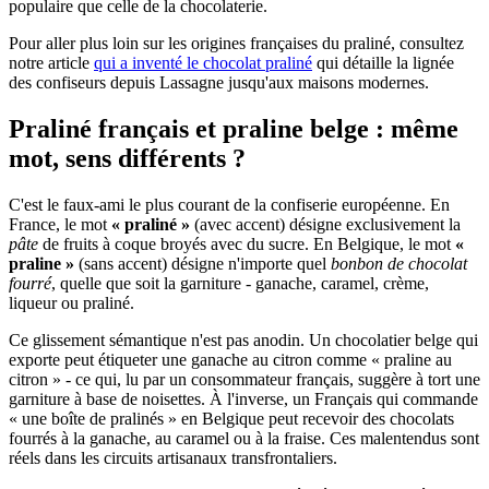
populaire que celle de la chocolaterie.
Pour aller plus loin sur les origines françaises du praliné, consultez
notre article
qui a inventé le chocolat praliné
qui détaille la lignée
des confiseurs depuis Lassagne jusqu'aux maisons modernes.
Praliné français et praline belge : même
mot, sens différents ?
C'est le faux-ami le plus courant de la confiserie européenne. En
France, le mot
« praliné »
(avec accent) désigne exclusivement la
pâte
de fruits à coque broyés avec du sucre. En Belgique, le mot
«
praline »
(sans accent) désigne n'importe quel
bonbon de chocolat
fourré
, quelle que soit la garniture - ganache, caramel, crème,
liqueur ou praliné.
Ce glissement sémantique n'est pas anodin. Un chocolatier belge qui
exporte peut étiqueter une ganache au citron comme « praline au
citron » - ce qui, lu par un consommateur français, suggère à tort une
garniture à base de noisettes. À l'inverse, un Français qui commande
« une boîte de pralinés » en Belgique peut recevoir des chocolats
fourrés à la ganache, au caramel ou à la fraise. Ces malentendus sont
réels dans les circuits artisanaux transfrontaliers.