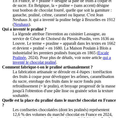
En France, le « praliné » désigne la pâte de fruits à coque et
de sucre. En Belgique, la « praline » (sans accent) désigne
tout bonbon de chocolat fourré, quelle que soit la garniture :
ganache, praliné, crème, caramel ou liqueur. C'est Jean
Neuhaus Jr. qui a inventé la praline belge à Bruxelles en 1912
(
Neuhaus
).
Qui a inventé le praliné ?
La légende attribue l'invention au cuisinier Lassagne, au
service de César de Choiseul du Plessis-Praslin, vers 1636 au
Louvre. Le terme « prasline » apparaît dans les textes en 1662
et devient « praliné » en 1680. La Maison Poulain à Blois a
industrialisé les premiers pralinés français en 1865 (
Escale
Pralinée
, 2024). Pour plus de détails, voir notre article
qui a
inventé le chocolat praliné
.
Comment fabrique-t-on le praliné artisanalement ?
La fabrication artisanale se déroule en 4 étapes : torréfaction
des fruits à coque pour développer les arômes, caramélisation
du sucre, enrobage des fruits dans le sucre fondu puis
refroidissement (= le pralin), et broyage progressif de la masse
jusqu'à l'obtention d'une pâte lisse ou grainée selon la texture
souhaitée.
Quelle est la place du praliné dans le marché chocolat en France
?
Les confiseries chocolatées (dont les pralinés) représentent
12,6 % des volumes du marché chocolat en France en 2024,