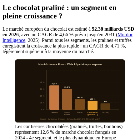
Le chocolat praliné : un segment en
pleine croissance ?
Le marché européen du chocolat est estimé à
52,38 milliards USD
en 2026
, avec un CAGR de 4,66 % prévu jusqu'en 2031 (
Mordor
Intelligence
, 2025). Parmi tous les segments, les pralines et truffes
enregistrent la croissance la plus rapide : un CAGR de 4,71 %,
légèrement supérieur à la moyenne du marché.
Marché chocolat France 2024 - Répartition par segment
40 %
34,3 %
29,3 %
30 %
20 %
14,9 %
12,6 %
9 %
10 %
0 %
Tablettes
Pâtes à
Barres
Confiseries
Petit-déj.
tartiner
(pralinés…)
Source : Syndicat du Chocolat - Chiffres clés 2024 (343 099 t / 3,9 Mrd €)
Les confiseries chocolatées (pralinés, truffes, bonbons)
représentent 12,6 % du marché chocolat français en
2024 - 4e segment, et le plus dynamique en Europe