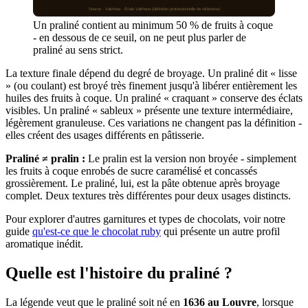
Source : Valrhona - École Valrhona (définition professionnelle de référence)
Un praliné contient au minimum 50 % de fruits à coque
- en dessous de ce seuil, on ne peut plus parler de
praliné au sens strict.
La texture finale dépend du degré de broyage. Un praliné dit « lisse
» (ou coulant) est broyé très finement jusqu'à libérer entièrement les
huiles des fruits à coque. Un praliné « craquant » conserve des éclats
visibles. Un praliné « sableux » présente une texture intermédiaire,
légèrement granuleuse. Ces variations ne changent pas la définition -
elles créent des usages différents en pâtisserie.
Praliné ≠ pralin :
Le pralin est la version non broyée - simplement
les fruits à coque enrobés de sucre caramélisé et concassés
grossièrement. Le praliné, lui, est la pâte obtenue après broyage
complet. Deux textures très différentes pour deux usages distincts.
Pour explorer d'autres garnitures et types de chocolats, voir notre
guide
qu'est-ce que le chocolat ruby
qui présente un autre profil
aromatique inédit.
Quelle est l'histoire du praliné ?
La légende veut que le praliné soit né en
1636 au Louvre
, lorsque