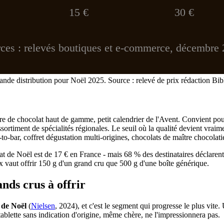
15 €
30 €
ces : relevés boutiques et e-commerce, décembre
rande distribution pour Noël 2025. Source : relevé de prix rédaction Bi
rre de chocolat haut de gamme, petit calendrier de l'Avent. Convient po
assortiment de spécialités régionales. Le seuil où la qualité devient vraim
to-bar, coffret dégustation multi-origines, chocolats de maître chocolati
de Noël est de 17 € en France - mais 68 % des destinataires déclarent 
 vaut offrir 150 g d'un grand cru que 500 g d'une boîte générique.
ands crus à offrir
 de Noël
(
Nielsen
, 2024), et c'est le segment qui progresse le plus vite.
ablette sans indication d'origine, même chère, ne l'impressionnera pas.