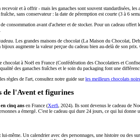
recevoir et à offrir - mais les ganaches sont souvent standardisées, les
 fraîche, sans conservateur : la date de péremption est courte (3 à 6 se
te de consommation avant d'acheter et de stocker. Pour un cadeau offer
.
 cadeau.
Les grandes maisons de chocolat (La Maison du Chocolat, Debau
 à bijoux augmente la valeur perçue du cadeau bien au-delà de son pri
 de chocolat à Noël en France (Confédération des Chocolatiers et Confis
a qualité des ganaches fraîches et le soin du packaging font une différe
 règles de l'art, consultez notre guide sur
les meilleurs chocolats noir
s de l'Avent et figurines
en cinq ans
en France (
Xerfi
, 2024). Ils sont devenus le cadeau de Noë
ersonnes a émergé. C'est le cadeau qui dure 24 jours, ce qui lui donne u
t lui-même. Un calendrier avec des personnages, une histoire ou des surp