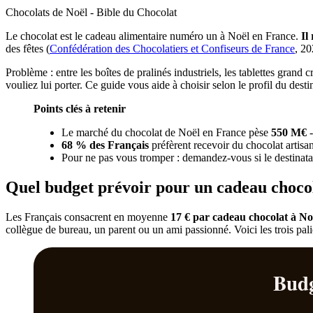
Chocolats de Noël - Bible du Chocolat
Le chocolat est le cadeau alimentaire numéro un à Noël en France.
Il
des fêtes (
Confédération des Chocolatiers et Confiseurs de France
, 20
Problème : entre les boîtes de pralinés industriels, les tablettes grand 
vouliez lui porter. Ce guide vous aide à choisir selon le profil du desti
Points clés à retenir
Le marché du chocolat de Noël en France pèse
550 M€
-
68 % des Français
préfèrent recevoir du chocolat artisana
Pour ne pas vous tromper : demandez-vous si le destinat
Quel budget prévoir pour un cadeau chocol
Les Français consacrent en moyenne
17 € par cadeau chocolat à No
collègue de bureau, un parent ou un ami passionné. Voici les trois pal
Budg