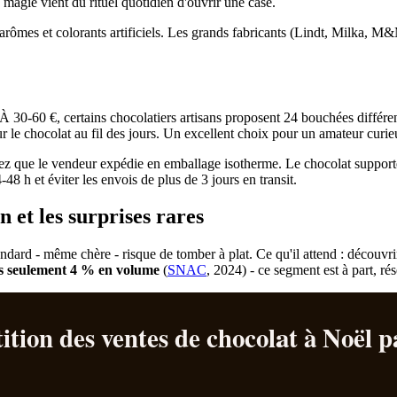
 magie vient du rituel quotidien d'ouvrir une case.
'arômes et colorants artificiels. Les grands fabricants (Lindt, Milka, M&
30-60 €, certains chocolatiers artisans proposent 24 bouchées différent
r le chocolat au fil des jours. Un excellent choix pour un amateur curi
z que le vendeur expédie en emballage isotherme. Le chocolat supporte m
 h et éviter les envois de plus de 3 jours en transit.
n et les surprises rares
tandard - même chère - risque de tomber à plat. Ce qu'il attend : découvr
is seulement 4 % en volume
(
SNAC
, 2024) - ce segment est à part, ré
ition des ventes de chocolat à Noël p