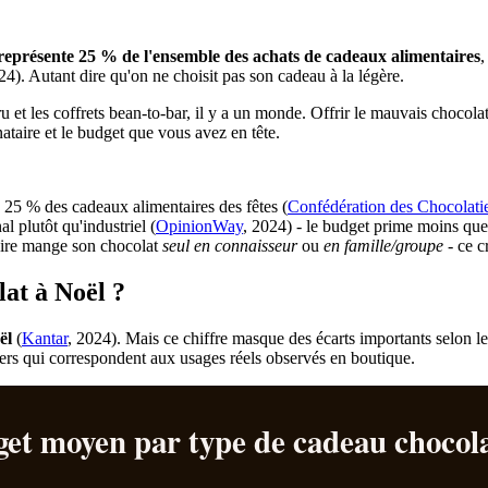
 représente 25 % de l'ensemble des achats de cadeaux alimentaires
,
24). Autant dire qu'on ne choisit pas son cadeau à la légère.
cru et les coffrets bean-to-bar, il y a un monde. Offrir le mauvais chocol
nataire et le budget que vous avez en tête.
 25 % des cadeaux alimentaires des fêtes (
Confédération des Chocolati
l plutôt qu'industriel (
OpinionWay
, 2024) - le budget prime moins que 
aire mange son chocolat
seul en connaisseur
ou
en famille/groupe
- ce c
at à Noël ?
ël
(
Kantar
, 2024). Mais ce chiffre masque des écarts importants selon 
iers qui correspondent aux usages réels observés en boutique.
et moyen par type de cadeau chocola