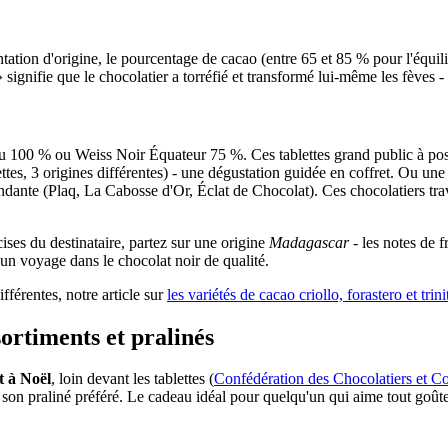
ntation d'origine, le pourcentage de cacao (entre 65 et 85 % pour l'équili
 signifie que le chocolatier a torréfié et transformé lui-même les fèves - 
 100 % ou Weiss Noir Équateur 75 %. Ces tablettes grand public à po
ttes, 3 origines différentes) - une dégustation guidée en coffret. Ou u
ante (Plaq, La Cabosse d'Or, Éclat de Chocolat). Ces chocolatiers trava
ises du destinataire, partez sur une origine
Madagascar
- les notes de f
un voyage dans le chocolat noir de qualité.
férentes, notre article sur
les variétés de cacao criollo, forastero et trini
ortiments et pralinés
t à Noël
, loin devant les tablettes (
Confédération des Chocolatiers et Co
u son praliné préféré. Le cadeau idéal pour quelqu'un qui aime tout goûter