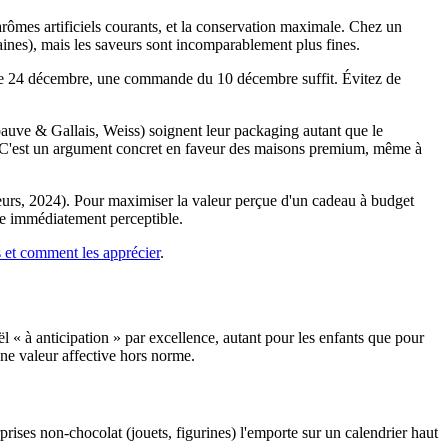
 arômes artificiels courants, et la conservation maximale. Chez un
maines), mais les saveurs sont incomparablement plus fines.
t le 24 décembre, une commande du 10 décembre suffit. Évitez de
ve & Gallais, Weiss) soignent leur packaging autant que le
x. C'est un argument concret en faveur des maisons premium, même à
eurs, 2024). Pour maximiser la valeur perçue d'un cadeau à budget
nce immédiatement perceptible.
s et comment les apprécier
.
l « à anticipation » par excellence, autant pour les enfants que pour
ne valeur affective hors norme.
rises non-chocolat (jouets, figurines) l'emporte sur un calendrier haut