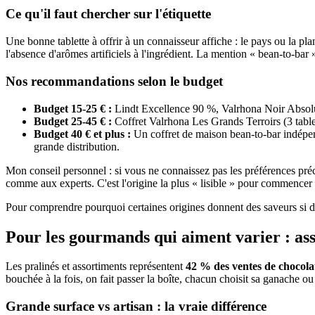
Ce qu'il faut chercher sur l'étiquette
Une bonne tablette à offrir à un connaisseur affiche : le pays ou la pla
l'absence d'arômes artificiels à l'ingrédient. La mention « bean-to-bar »
Nos recommandations selon le budget
Budget 15-25 € :
Lindt Excellence 90 %, Valrhona Noir Absolu
Budget 25-45 € :
Coffret Valrhona Les Grands Terroirs (3 table
Budget 40 € et plus :
Un coffret de maison bean-to-bar indépend
grande distribution.
Mon conseil personnel : si vous ne connaissez pas les préférences préc
comme aux experts. C'est l'origine la plus « lisible » pour commencer 
Pour comprendre pourquoi certaines origines donnent des saveurs si dif
Pour les gourmands qui aiment varier : ass
Les pralinés et assortiments représentent
42 % des ventes de chocola
bouchée à la fois, on fait passer la boîte, chacun choisit sa ganache o
Grande surface vs artisan : la vraie différence