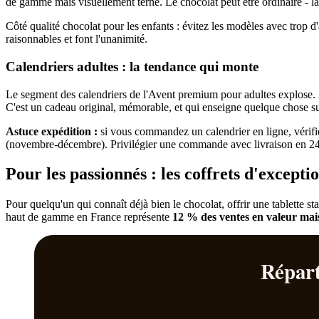
de gamme mais visuellement terne. Le chocolat peut être ordinaire - la
Côté qualité chocolat pour les enfants : évitez les modèles avec trop d
raisonnables et font l'unanimité.
Calendriers adultes : la tendance qui monte
Le segment des calendriers de l'Avent premium pour adultes explose. À 
C'est un cadeau original, mémorable, et qui enseigne quelque chose su
Astuce expédition :
si vous commandez un calendrier en ligne, vérifie
(novembre-décembre). Privilégier une commande avec livraison en 24-48
Pour les passionnés : les coffrets d'exceptio
Pour quelqu'un qui connaît déjà bien le chocolat, offrir une tablette s
haut de gamme en France représente
12 % des ventes en valeur ma
Répart