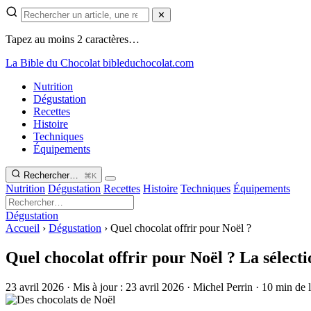
✕
Tapez au moins 2 caractères…
La Bible du Chocolat
bibleduchocolat.com
Nutrition
Dégustation
Recettes
Histoire
Techniques
Équipements
Rechercher…
⌘K
Nutrition
Dégustation
Recettes
Histoire
Techniques
Équipements
Dégustation
Accueil
›
Dégustation
›
Quel chocolat offrir pour Noël ?
Quel chocolat offrir pour Noël ? La sélecti
23 avril 2026
·
Mis à jour :
23 avril 2026
·
Michel Perrin
·
10 min de l