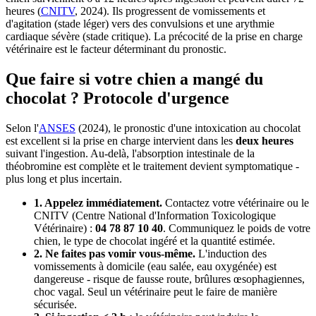
heures (
CNITV
, 2024). Ils progressent de vomissements et
d'agitation (stade léger) vers des convulsions et une arythmie
cardiaque sévère (stade critique). La précocité de la prise en charge
vétérinaire est le facteur déterminant du pronostic.
Que faire si votre chien a mangé du
chocolat ? Protocole d'urgence
Selon l'
ANSES
(2024), le pronostic d'une intoxication au chocolat
est excellent si la prise en charge intervient dans les
deux heures
suivant l'ingestion. Au-delà, l'absorption intestinale de la
théobromine est complète et le traitement devient symptomatique -
plus long et plus incertain.
1. Appelez immédiatement.
Contactez votre vétérinaire ou le
CNITV (Centre National d'Information Toxicologique
Vétérinaire) :
04 78 87 10 40
. Communiquez le poids de votre
chien, le type de chocolat ingéré et la quantité estimée.
2. Ne faites pas vomir vous-même.
L'induction des
vomissements à domicile (eau salée, eau oxygénée) est
dangereuse - risque de fausse route, brûlures œsophagiennes,
choc vagal. Seul un vétérinaire peut le faire de manière
sécurisée.