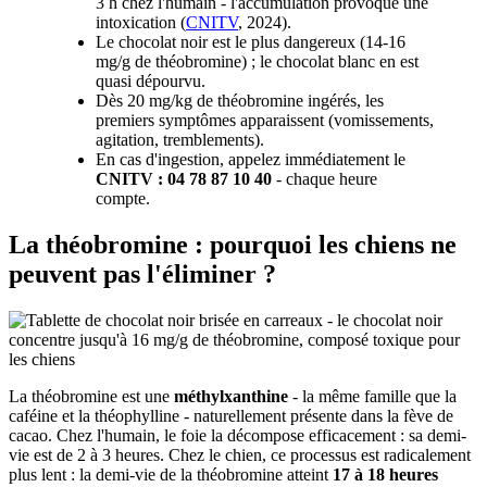
3 h chez l'humain - l'accumulation provoque une
intoxication (
CNITV
, 2024).
Le chocolat noir est le plus dangereux (14-16
mg/g de théobromine) ; le chocolat blanc en est
quasi dépourvu.
Dès 20 mg/kg de théobromine ingérés, les
premiers symptômes apparaissent (vomissements,
agitation, tremblements).
En cas d'ingestion, appelez immédiatement le
CNITV : 04 78 87 10 40
- chaque heure
compte.
La théobromine : pourquoi les chiens ne
peuvent pas l'éliminer ?
La théobromine est une
méthylxanthine
- la même famille que la
caféine et la théophylline - naturellement présente dans la fève de
cacao. Chez l'humain, le foie la décompose efficacement : sa demi-
vie est de 2 à 3 heures. Chez le chien, ce processus est radicalement
plus lent : la demi-vie de la théobromine atteint
17 à 18 heures