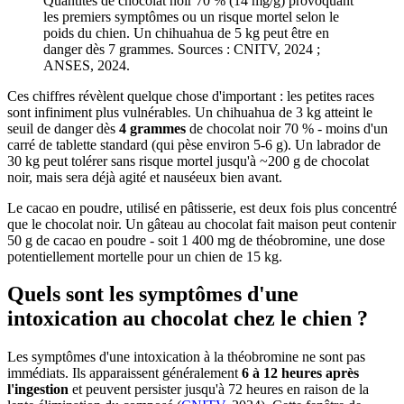
Quantités de chocolat noir 70 % (14 mg/g) provoquant
les premiers symptômes ou un risque mortel selon le
poids du chien. Un chihuahua de 5 kg peut être en
danger dès 7 grammes. Sources : CNITV, 2024 ;
ANSES, 2024.
Ces chiffres révèlent quelque chose d'important : les petites races
sont infiniment plus vulnérables. Un chihuahua de 3 kg atteint le
seuil de danger dès
4 grammes
de chocolat noir 70 % - moins d'un
carré de tablette standard (qui pèse environ 5-6 g). Un labrador de
30 kg peut tolérer sans risque mortel jusqu'à ~200 g de chocolat
noir, mais sera déjà agité et nauséeux bien avant.
Le cacao en poudre, utilisé en pâtisserie, est deux fois plus concentré
que le chocolat noir. Un gâteau au chocolat fait maison peut contenir
50 g de cacao en poudre - soit 1 400 mg de théobromine, une dose
potentiellement mortelle pour un chien de 15 kg.
Quels sont les symptômes d'une
intoxication au chocolat chez le chien ?
Les symptômes d'une intoxication à la théobromine ne sont pas
immédiats. Ils apparaissent généralement
6 à 12 heures après
l'ingestion
et peuvent persister jusqu'à 72 heures en raison de la