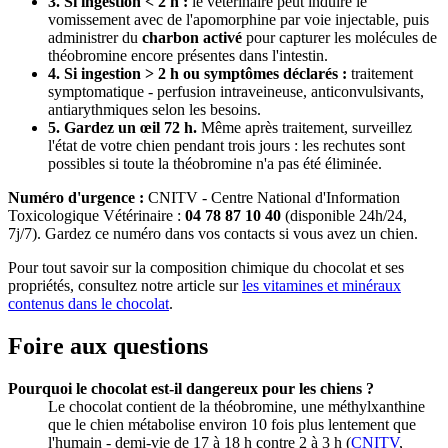
3. Si ingestion < 2 h :
le vétérinaire peut induire le
vomissement avec de l'apomorphine par voie injectable, puis
administrer du
charbon activé
pour capturer les molécules de
théobromine encore présentes dans l'intestin.
4. Si ingestion > 2 h ou symptômes déclarés :
traitement
symptomatique - perfusion intraveineuse, anticonvulsivants,
antiarythmiques selon les besoins.
5. Gardez un œil 72 h.
Même après traitement, surveillez
l'état de votre chien pendant trois jours : les rechutes sont
possibles si toute la théobromine n'a pas été éliminée.
Numéro d'urgence :
CNITV - Centre National d'Information
Toxicologique Vétérinaire :
04 78 87 10 40
(disponible 24h/24,
7j/7). Gardez ce numéro dans vos contacts si vous avez un chien.
Pour tout savoir sur la composition chimique du chocolat et ses
propriétés, consultez notre article sur
les vitamines et minéraux
contenus dans le chocolat
.
Foire aux questions
Pourquoi le chocolat est-il dangereux pour les chiens ?
Le chocolat contient de la théobromine, une méthylxanthine
que le chien métabolise environ 10 fois plus lentement que
l'humain - demi-vie de 17 à 18 h contre 2 à 3 h (
CNITV
,