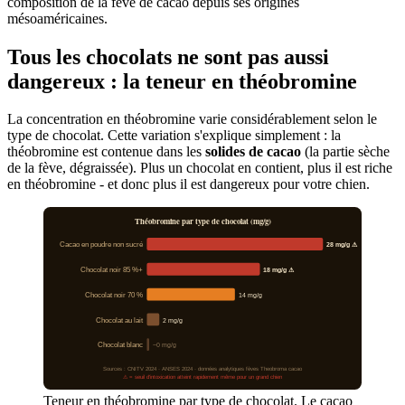
composition de la fève de cacao depuis ses origines
mésoaméricaines.
Tous les chocolats ne sont pas aussi
dangereux : la teneur en théobromine
La concentration en théobromine varie considérablement selon le
type de chocolat. Cette variation s'explique simplement : la
théobromine est contenue dans les
solides de cacao
(la partie sèche
de la fève, dégraissée). Plus un chocolat en contient, plus il est riche
en théobromine - et donc plus il est dangereux pour votre chien.
Théobromine par type de chocolat (mg/g)
Cacao en poudre non sucré
28 mg/g ⚠
Chocolat noir 85 %+
18 mg/g ⚠
Chocolat noir 70 %
14 mg/g
Chocolat au lait
2 mg/g
Chocolat blanc
~0 mg/g
Sources : CNITV 2024 · ANSES 2024 · données analytiques fèves Theobroma cacao
⚠ = seuil d'intoxication atteint rapidement même pour un grand chien
Teneur en théobromine par type de chocolat. Le cacao