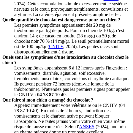
2024). Cette accumulation stimule excessivement le système
nerveux et le cœur, provoquant tremblements, convulsions et
arythmie. La caféine, également présente, amplifie l'effet.
Quelle quantité de chocolat est dangereuse pour un chien ?
Les premiers symptômes apparaissent dès 20 mg de
théobromine par kg de poids. Pour un chien de 10 kg, c'est
environ 14 g de cacao en poudre (28 mg/g) ou 50 g de
chocolat noir 70 % (14 mg/g). Le seuil potentiellement mortel
est de 100 mg/kg (
CNITV
, 2024). Les petites races sont
disproportionnellement à risque.
Quels sont les symptômes d'une intoxication au chocolat chez le
chien ?
Les symptômes apparaissent 6 à 12 heures après l'ingestion :
vomissements, diarrhée, agitation, soif excessive,
tremblements musculaires, convulsions et arythmie cardiaque.
Ils peuvent persister 72 heures (demi-vie longue de la
théobromine). N'attendez pas les premiers signes pour appeler
le CNITV :
04 78 87 10 40
.
Que faire si mon chien a mangé du chocolat ?
Appelez immédiatement votre vétérinaire ou le CNITV (04
78 87 10 40). En moins de 2 heures, l'induction des
vomissements et le charbon activé peuvent bloquer
l'absorption. Ne faites jamais vomir votre chien vous-même -
risque de fausse route réel. Selon l'
ANSES
(2024), une prise
en charge précoce donne un pronostic excellent.