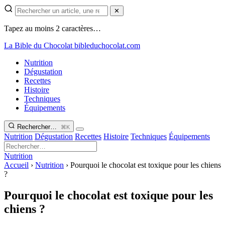
✕
Tapez au moins 2 caractères…
La Bible du Chocolat
bibleduchocolat.com
Nutrition
Dégustation
Recettes
Histoire
Techniques
Équipements
Rechercher…
⌘K
Nutrition
Dégustation
Recettes
Histoire
Techniques
Équipements
Nutrition
Accueil
›
Nutrition
›
Pourquoi le chocolat est toxique pour les chiens
?
Pourquoi le chocolat est toxique pour les
chiens ?