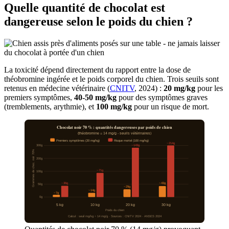
Quelle quantité de chocolat est
dangereuse selon le poids du chien ?
La toxicité dépend directement du rapport entre la dose de
théobromine ingérée et le poids corporel du chien. Trois seuils sont
retenus en médecine vétérinaire (
CNITV
, 2024) :
20 mg/kg
pour les
premiers symptômes,
40-50 mg/kg
pour des symptômes graves
(tremblements, arythmie), et
100 mg/kg
pour un risque de mort.
Chocolat noir 70 % : quantités dangereuses par poids de chien
(théobromine = 14 mg/g - seuils vétérinaires)
Premiers symptômes (20 mg/kg)
Risque mortel (100 mg/kg)
~214g
300g
~143g
Grammes de choc. noir 70%
200g
~71g
100g
~36g
~43g
50g
~29g
~14g
~7g
0g
5 kg
10 kg
20 kg
30 kg
Poids du chien
Calcul : seuil mg/kg ÷ 14 mg/g · Sources : CNITV 2024 · ANSES 2024