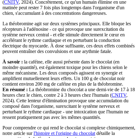
(
CNITV
, 2024). Concrètement, ce qu'un humain élimine en une
matinée peut rester 7 fois plus longtemps dans l'organisme d'un
chien, s'accumulant à des concentrations dangereuses.
La théobromine agit sur deux systèmes principaux. Elle bloque les
récepteurs à l'adénosine - ce qui provoque une surexcitation du
système nerveux central - et elle stimule directement le cœur en
accélérant le rythme cardiaque et en perturbant la conduction
électrique du myocarde. À dose suffisante, ces deux effets combinés
peuvent entraîner des convulsions et une arythmie fatale.
À savoir :
la caféine, elle aussi présente dans le chocolat (en
moindre quantité), est également toxique pour les chiens selon le
même mécanisme. Les deux composés agissent en synergie et
amplifient mutuellement leurs effets. Un 100 g de chocolat noir
contient environ 200 mg de caféine en plus de la théobromine.
En résumé :
La théobromine du chocolat a une demi-vie de 17 à 18
heures chez le chien, contre 2 à 3 heures chez l'humain (
CNITV
,
2024). Cette lenteur d'élimination provoque une accumulation du
composé dans l'organisme, surexcitant le système nerveux et
perturbant le rythme cardiaque - une intoxication que l'humain ne
ressent pratiquement pas avec les mêmes quantités.
Pour comprendre ce qui rend le chocolat si complexe chimiquement,
notre article sur
l'histoire et l'origine du chocolat
détaille la