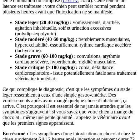
lente élimination du composé (
CNITV
, 2024). Cette fenêtre de
latence est traîtresse : votre chien peut sembler normal pendant
plusieurs heures avant que l'intoxication ne se manifeste.
Stade léger (20-40 mg/kg) :
vomissements, diarrhée,
agitation inhabituelle, soif et urination excessives
(polydipsie/polyurie).
Stade modéré (40-60 mg/kg) :
tremblements musculaires,
hyperexcitabilité, essoufflement, rythme cardiaque accéléré
(tachycardie).
Stade grave (60-100 mg/kg) :
convulsions, arythmie
cardiaque sévère, hyperthermie, rigidité musculaire.
Stade critique (> 100 mg/kg) :
coma, défaillance
cardiorespiratoire - issue potentiellement fatale sans traitement
vétérinaire immédiat.
Ce qui complique le diagnostic, c'est que les symptômes du stade
léger ressemblent à ceux d'une simple gastro-entérite. Des
vomissements après avoir mangé quelque chose d'inhabituel, ça
arrive. C'est pourquoi il est essentiel de ne jamais attendre que les
symptômes s'aggravent : si vous savez que votre chien a mangé du
chocolat - même une petite quantité - appelez le vétérinaire
avant
que les premiers signes apparaissent.
En résumé :
Les symptômes d'une intoxication au chocolat chez le
chien surviennent 6 à 12 heures après ingestion et peuvent durer 72