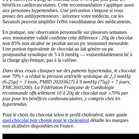
bénéfices cardiovasculaires. Cette recommandation s'applique aussi
aux personnes hypertendues. Une précaution s'impose si vous
prenez des antihypertenseurs : informez votre médecin, car les
flavanols peuvent amplifier l'effet vasodilatateur des médicaments.
En pratique, une observation personnelle sur plusieurs semaines
avec tensiomètre validé confirme cette différence : 20g de chocolat
noir 85% non alcalisé ne produit aucun pic tensionnel mesurable.
Une portion équivalente de chocolat au lait génère un pic
postprandial systolique de 5 à 8 mmHg — vraisemblablement lié à
la charge glycémique, pas à la caféine.
Dans deux essais cliniques sur des patients hypertendus, le chocolat
noir 70%+ a réduit la pression artérielle systolique de 2,3 mmHg
(6-25g/j × 3 mois, PMID 20203627) à 9 mmHg (75g/j × 7 jours,
PMC3603200). La Fédération Française de Cardiologie
recommande officiellement 10 à 20g de chocolat noir ≥70% par
jour pour les bénéfices cardiovasculaires, y compris chez les
hypertendus.
Pour le choix du chocolat selon le profil cholestérol, notre guide
quel chocolat noir choisir pour le cholestérol
détaille les marques
non alcalisées disponibles en France.