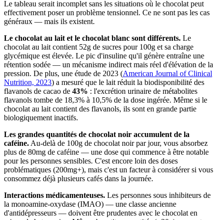
Le tableau serait incomplet sans les situations où le chocolat peut
effectivement poser un problème tensionnel. Ce ne sont pas les cas
généraux — mais ils existent.
Le chocolat au lait et le chocolat blanc sont différents.
Le
chocolat au lait contient 52g de sucres pour 100g et sa charge
glycémique est élevée. Le pic d'insuline qu'il génère entraîne une
rétention sodée — un mécanisme indirect mais réel d'élévation de la
pression. De plus, une étude de 2023 (
American Journal of Clinical
Nutrition, 2023
) a mesuré que le lait réduit la biodisponibilité des
flavanols de cacao de
43%
: l'excrétion urinaire de métabolites
flavanols tombe de 18,3% à 10,5% de la dose ingérée. Même si le
chocolat au lait contient des flavanols, ils sont en grande partie
biologiquement inactifs.
Les grandes quantités de chocolat noir accumulent de la
caféine.
Au-delà de 100g de chocolat noir par jour, vous absorbez
plus de 80mg de caféine — une dose qui commence à être notable
pour les personnes sensibles. C'est encore loin des doses
problématiques (200mg+), mais c'est un facteur à considérer si vous
consommez déjà plusieurs cafés dans la journée.
Interactions médicamenteuses.
Les personnes sous inhibiteurs de
la monoamine-oxydase (IMAO) — une classe ancienne
d'antidépresseurs — doivent être prudentes avec le chocolat en