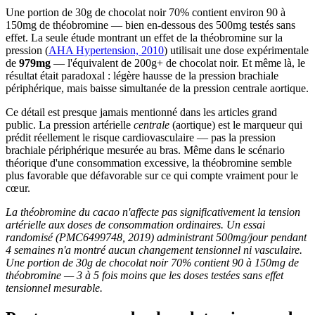
Une portion de 30g de chocolat noir 70% contient environ 90 à
150mg de théobromine — bien en-dessous des 500mg testés sans
effet. La seule étude montrant un effet de la théobromine sur la
pression (
AHA Hypertension, 2010
) utilisait une dose expérimentale
de
979mg
— l'équivalent de 200g+ de chocolat noir. Et même là, le
résultat était paradoxal : légère hausse de la pression brachiale
périphérique, mais baisse simultanée de la pression centrale aortique.
Ce détail est presque jamais mentionné dans les articles grand
public. La pression artérielle
centrale
(aortique) est le marqueur qui
prédit réellement le risque cardiovasculaire — pas la pression
brachiale périphérique mesurée au bras. Même dans le scénario
théorique d'une consommation excessive, la théobromine semble
plus favorable que défavorable sur ce qui compte vraiment pour le
cœur.
La théobromine du cacao n'affecte pas significativement la tension
artérielle aux doses de consommation ordinaires. Un essai
randomisé (PMC6499748, 2019) administrant 500mg/jour pendant
4 semaines n'a montré aucun changement tensionnel ni vasculaire.
Une portion de 30g de chocolat noir 70% contient 90 à 150mg de
théobromine — 3 à 5 fois moins que les doses testées sans effet
tensionnel mesurable.