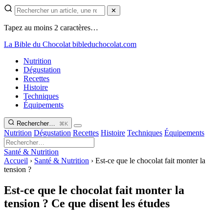
✕
Tapez au moins 2 caractères…
La Bible du Chocolat
bibleduchocolat.com
Nutrition
Dégustation
Recettes
Histoire
Techniques
Équipements
Rechercher…
⌘K
Nutrition
Dégustation
Recettes
Histoire
Techniques
Équipements
Santé & Nutrition
Accueil
›
Santé & Nutrition
›
Est-ce que le chocolat fait monter la
tension ?
Est-ce que le chocolat fait monter la
tension ? Ce que disent les études