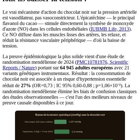
Le vrai mécanisme d'action du chocolat noir sur la pression artérielle
est vasodilateur, pas vasoconstricteur. L'épicatéchine — le principal
flavanol du cacao — stimule directement la synthèse de monoxyde
d'azote (NO) dans les cellules endothéliales (
IUBMB Life, 2013
).
Ce NO diffuse dans les muscles lisses des artères, les relaxe, et
réduit la résistance vasculaire périphérique — d'où la baisse de
tension.
La preuve épidémiologique la plus solide vient d'une étude de
randomisation mendélienne de 2024 (
PMC10781976, Scientific
Reports / Nature
) portant sur
64 945 adultes européens
avec 21
variants génétiques instrumentaux. Résultat : la consommation de
chocolat noir est associée à un risque d'hypertension essentielle
réduit de
27%
(OR=0,73 ; IC 95% 0,60-0,88 ; p=1,06×10⁻³). La
randomisation mendélienne élimine les biais de confusion classiques
des études observationnelles — c'est l'un des meilleurs niveaux de
preuve causale disponibles à ce jour.
Baisse de la tension systolique (mmHg) avec le chocolat noir
Méta-analyse 2022 (dose modérée)
−1,87 mmHg
Hypertendus, 6-25g/j × 3 mois (2010)
−2,3 mmHg