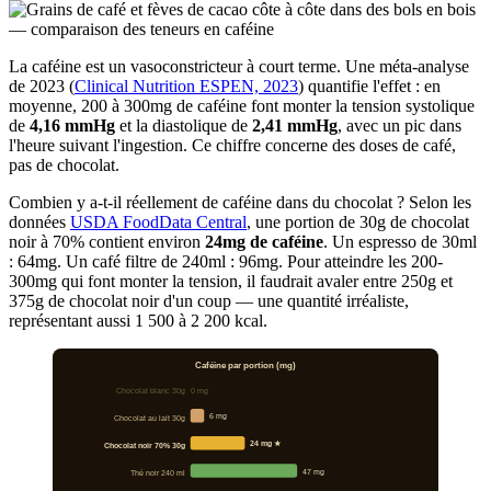
La caféine est un vasoconstricteur à court terme. Une méta-analyse
de 2023 (
Clinical Nutrition ESPEN, 2023
) quantifie l'effet : en
moyenne, 200 à 300mg de caféine font monter la tension systolique
de
4,16 mmHg
et la diastolique de
2,41 mmHg
, avec un pic dans
l'heure suivant l'ingestion. Ce chiffre concerne des doses de café,
pas de chocolat.
Combien y a-t-il réellement de caféine dans du chocolat ? Selon les
données
USDA FoodData Central
, une portion de 30g de chocolat
noir à 70% contient environ
24mg de caféine
. Un espresso de 30ml
: 64mg. Un café filtre de 240ml : 96mg. Pour atteindre les 200-
300mg qui font monter la tension, il faudrait avaler entre 250g et
375g de chocolat noir d'un coup — une quantité irréaliste,
représentant aussi 1 500 à 2 200 kcal.
Caféine par portion (mg)
Chocolat blanc 30g
0 mg
6 mg
Chocolat au lait 30g
24 mg ★
Chocolat noir 70% 30g
47 mg
Thé noir 240 ml