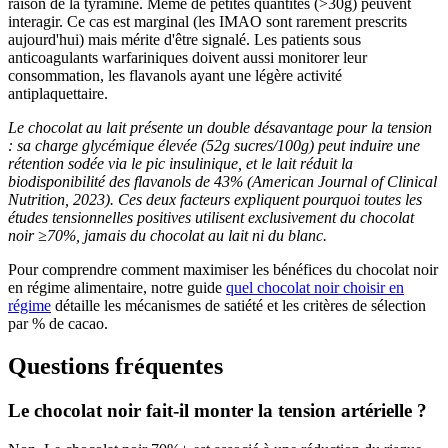
raison de la tyramine. Même de petites quantités (>30g) peuvent
interagir. Ce cas est marginal (les IMAO sont rarement prescrits
aujourd'hui) mais mérite d'être signalé. Les patients sous
anticoagulants warfariniques doivent aussi monitorer leur
consommation, les flavanols ayant une légère activité
antiplaquettaire.
Le chocolat au lait présente un double désavantage pour la tension
: sa charge glycémique élevée (52g sucres/100g) peut induire une
rétention sodée via le pic insulinique, et le lait réduit la
biodisponibilité des flavanols de 43% (American Journal of Clinical
Nutrition, 2023). Ces deux facteurs expliquent pourquoi toutes les
études tensionnelles positives utilisent exclusivement du chocolat
noir ≥70%, jamais du chocolat au lait ni du blanc.
Pour comprendre comment maximiser les bénéfices du chocolat noir
en régime alimentaire, notre guide
quel chocolat noir choisir en
régime
détaille les mécanismes de satiété et les critères de sélection
par % de cacao.
Questions fréquentes
Le chocolat noir fait-il monter la tension artérielle ?