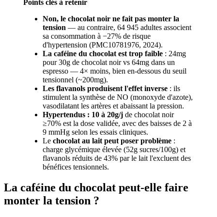
Points clés à retenir
Non, le chocolat noir ne fait pas monter la
tension
— au contraire, 64 945 adultes associent
sa consommation à −27% de risque
d'hypertension (PMC10781976, 2024).
La caféine du chocolat est trop faible
: 24mg
pour 30g de chocolat noir vs 64mg dans un
espresso — 4× moins, bien en-dessous du seuil
tensionnel (~200mg).
Les flavanols produisent l'effet inverse
: ils
stimulent la synthèse de NO (monoxyde d'azote),
vasodilatant les artères et abaissant la pression.
Hypertendus : 10 à 20g/j
de chocolat noir
≥70% est la dose validée, avec des baisses de 2 à
9 mmHg selon les essais cliniques.
Le
chocolat au lait peut poser problème
:
charge glycémique élevée (52g sucres/100g) et
flavanols réduits de 43% par le lait l'excluent des
bénéfices tensionnels.
La caféine du chocolat peut-elle faire
monter la tension ?