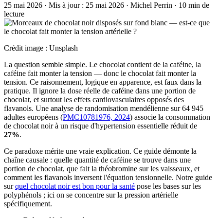
25 mai 2026
·
Mis à jour :
25 mai 2026
·
Michel Perrin
·
10 min de
lecture
Crédit image : Unsplash
La question semble simple. Le chocolat contient de la caféine, la
caféine fait monter la tension — donc le chocolat fait monter la
tension. Ce raisonnement, logique en apparence, est faux dans la
pratique. Il ignore la dose réelle de caféine dans une portion de
chocolat, et surtout les effets cardiovasculaires opposés des
flavanols. Une analyse de randomisation mendélienne sur 64 945
adultes européens (
PMC10781976, 2024
) associe la consommation
de chocolat noir à un risque d'hypertension essentielle réduit de
27%
.
Ce paradoxe mérite une vraie explication. Ce guide démonte la
chaîne causale : quelle quantité de caféine se trouve dans une
portion de chocolat, que fait la théobromine sur les vaisseaux, et
comment les flavanols inversent l'équation tensionnelle. Notre guide
sur
quel chocolat noir est bon pour la santé
pose les bases sur les
polyphénols ; ici on se concentre sur la pression artérielle
spécifiquement.