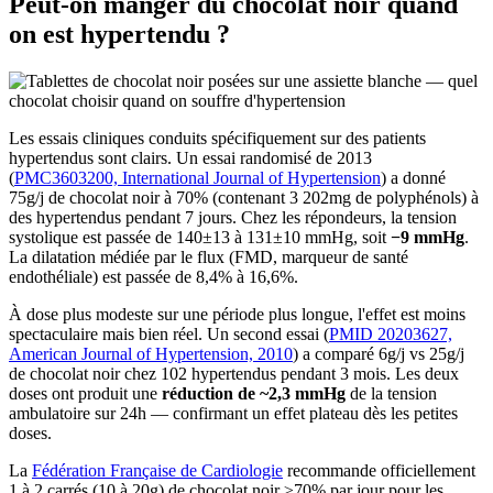
Peut-on manger du chocolat noir quand
on est hypertendu ?
Les essais cliniques conduits spécifiquement sur des patients
hypertendus sont clairs. Un essai randomisé de 2013
(
PMC3603200, International Journal of Hypertension
) a donné
75g/j de chocolat noir à 70% (contenant 3 202mg de polyphénols) à
des hypertendus pendant 7 jours. Chez les répondeurs, la tension
systolique est passée de 140±13 à 131±10 mmHg, soit
−9 mmHg
.
La dilatation médiée par le flux (FMD, marqueur de santé
endothéliale) est passée de 8,4% à 16,6%.
À dose plus modeste sur une période plus longue, l'effet est moins
spectaculaire mais bien réel. Un second essai (
PMID 20203627,
American Journal of Hypertension, 2010
) a comparé 6g/j vs 25g/j
de chocolat noir chez 102 hypertendus pendant 3 mois. Les deux
doses ont produit une
réduction de ~2,3 mmHg
de la tension
ambulatoire sur 24h — confirmant un effet plateau dès les petites
doses.
La
Fédération Française de Cardiologie
recommande officiellement
1 à 2 carrés (10 à 20g) de chocolat noir ≥70% par jour pour les