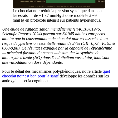
Hypertendus, 75g/j × 7 jours (2013)
−9,0 mmHg
Sources : PMC9265772, PMID 20203627, PMC3603200 — chocolat noir ≥70% non alcalisé
Le chocolat noir réduit la pression systolique dans tous
les essais — de −1,87 mmHg à dose modérée à −9
mmHg en protocole intensif sur patients hypertendus.
Une étude de randomisation mendélienne (PMC10781976,
Scientific Reports 2024) portant sur 64 945 adultes européens
montre que la consommation de chocolat noir est associée à un
risque d'hypertension essentielle réduit de 27% (OR=0,73 ; IC 95%
0,60-0,88). Ce résultat s'explique par la capacité de l'épicatéchine
— principal flavanol du cacao — à stimuler la synthèse de
monoxyde d'azote (NO) dans l'endothélium vasculaire, induisant
une vasodilatation dose-dépendante.
Pour le détail des mécanismes polyphénoliques, notre article
quel
chocolat noir est bon pour la santé
développe les données sur les
antioxydants et la cognition.