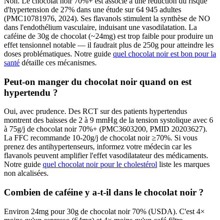
Non. Le chocolat noir 70%+ est associé à une réduction du risque
d'hypertension de 27% dans une étude sur 64 945 adultes
(PMC10781976, 2024). Ses flavanols stimulent la synthèse de NO
dans l'endothélium vasculaire, induisant une vasodilatation. La
caféine de 30g de chocolat (~24mg) est trop faible pour produire un
effet tensionnel notable — il faudrait plus de 250g pour atteindre les
doses problématiques. Notre guide
quel chocolat noir est bon pour la
santé
détaille ces mécanismes.
Peut-on manger du chocolat noir quand on est
hypertendu ?
Oui, avec prudence. Des RCT sur des patients hypertendus
montrent des baisses de 2 à 9 mmHg de la tension systolique avec 6
à 75g/j de chocolat noir 70%+ (PMC3603200, PMID 20203627).
La FFC recommande 10-20g/j de chocolat noir ≥70%. Si vous
prenez des antihypertenseurs, informez votre médecin car les
flavanols peuvent amplifier l'effet vasodilatateur des médicaments.
Notre guide
quel chocolat noir pour le cholestérol
liste les marques
non alcalisées.
Combien de caféine y a-t-il dans le chocolat noir ?
Environ 24mg pour 30g de chocolat noir 70% (USDA). C'est 4×