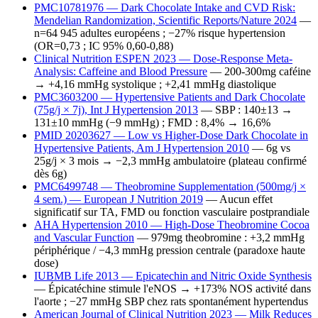
PMC10781976 — Dark Chocolate Intake and CVD Risk:
Mendelian Randomization, Scientific Reports/Nature 2024
—
n=64 945 adultes européens ; −27% risque hypertension
(OR=0,73 ; IC 95% 0,60-0,88)
Clinical Nutrition ESPEN 2023 — Dose-Response Meta-
Analysis: Caffeine and Blood Pressure
— 200-300mg caféine
→ +4,16 mmHg systolique ; +2,41 mmHg diastolique
PMC3603200 — Hypertensive Patients and Dark Chocolate
(75g/j × 7j), Int J Hypertension 2013
— SBP : 140±13 →
131±10 mmHg (−9 mmHg) ; FMD : 8,4% → 16,6%
PMID 20203627 — Low vs Higher-Dose Dark Chocolate in
Hypertensive Patients, Am J Hypertension 2010
— 6g vs
25g/j × 3 mois → −2,3 mmHg ambulatoire (plateau confirmé
dès 6g)
PMC6499748 — Theobromine Supplementation (500mg/j ×
4 sem.) — European J Nutrition 2019
— Aucun effet
significatif sur TA, FMD ou fonction vasculaire postprandiale
AHA Hypertension 2010 — High-Dose Theobromine Cocoa
and Vascular Function
— 979mg theobromine : +3,2 mmHg
périphérique / −4,3 mmHg pression centrale (paradoxe haute
dose)
IUBMB Life 2013 — Epicatechin and Nitric Oxide Synthesis
— Épicatéchine stimule l'eNOS → +173% NOS activité dans
l'aorte ; −27 mmHg SBP chez rats spontanément hypertendus
American Journal of Clinical Nutrition 2023 — Milk Reduces