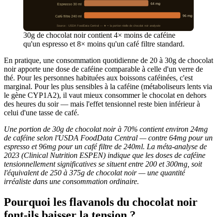
64 mg
Espresso 30 ml
96 mg
Café filtre 240 ml
Source : USDA FoodData Central — ★ = la portion réelle de chocolat noir analysée
30g de chocolat noir contient 4× moins de caféine
qu'un espresso et 8× moins qu'un café filtre standard.
En pratique, une consommation quotidienne de 20 à 30g de chocolat
noir apporte une dose de caféine comparable à celle d'un verre de
thé. Pour les personnes habituées aux boissons caféinées, c'est
marginal. Pour les plus sensibles à la caféine (métaboliseurs lents via
le gène CYP1A2), il vaut mieux consommer le chocolat en dehors
des heures du soir — mais l'effet tensionnel reste bien inférieur à
celui d'une tasse de café.
Une portion de 30g de chocolat noir à 70% contient environ 24mg
de caféine selon l'USDA FoodData Central — contre 64mg pour un
espresso et 96mg pour un café filtre de 240ml. La méta-analyse de
2023 (Clinical Nutrition ESPEN) indique que les doses de caféine
tensionnellement significatives se situent entre 200 et 300mg, soit
l'équivalent de 250 à 375g de chocolat noir — une quantité
irréaliste dans une consommation ordinaire.
Pourquoi les flavanols du chocolat noir
font-ils baisser la tension ?