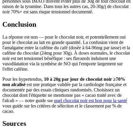
personnes sous IMAO doivent éviter plus de 30g de tout chocolat en
raison de la tyramine. Dans tous les autres cas, 20-30g/j de chocolat
noir 70%+ est sans risque tensionnel documenté.
Conclusion
La réponse est non — pour le chocolat noir, et potentiellement oui
pour le chocolat au lait en grande quantité. La confusion vient de
l'amalgame entre la caféine du café (dosée à 64-96mg par tasse) et la
caféine du chocolat (24mg pour 30g). À doses normales, le chocolat
noir est net tensionnel bénéfique : ses flavanols induisent une
vasodilatation via la synthèse de NO qui l'emporte largement sur
l'effet caféine.
Pour les hypertendus,
10 à 20g par jour de chocolat noir ≥70%
non alcalisé
est une pratique validée par la cardiologie française et
documentée par des essais cliniques randomisés. Choisissez un
chocolat dont l'étiquette ne mentionne pas « cacao traité avec de
l'alcali » — notre guide sur
quel chocolat noir est bon pour la santé
vous guide sur les critères de sélection et le classement par % de
cacao.
Sources