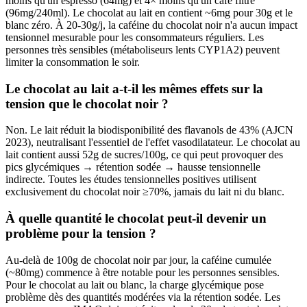
moins qu'un espresso (64mg) et 4× moins qu'un café filtre
(96mg/240ml). Le chocolat au lait en contient ~6mg pour 30g et le
blanc zéro. À 20-30g/j, la caféine du chocolat noir n'a aucun impact
tensionnel mesurable pour les consommateurs réguliers. Les
personnes très sensibles (métaboliseurs lents CYP1A2) peuvent
limiter la consommation le soir.
Le chocolat au lait a-t-il les mêmes effets sur la
tension que le chocolat noir ?
Non. Le lait réduit la biodisponibilité des flavanols de 43% (AJCN
2023), neutralisant l'essentiel de l'effet vasodilatateur. Le chocolat au
lait contient aussi 52g de sucres/100g, ce qui peut provoquer des
pics glycémiques → rétention sodée → hausse tensionnelle
indirecte. Toutes les études tensionnelles positives utilisent
exclusivement du chocolat noir ≥70%, jamais du lait ni du blanc.
À quelle quantité le chocolat peut-il devenir un
problème pour la tension ?
Au-delà de 100g de chocolat noir par jour, la caféine cumulée
(~80mg) commence à être notable pour les personnes sensibles.
Pour le chocolat au lait ou blanc, la charge glycémique pose
problème dès des quantités modérées via la rétention sodée. Les