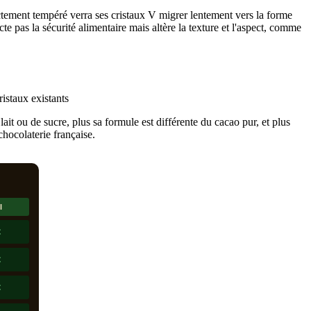
ement tempéré verra ses cristaux V migrer lentement vers la forme
te pas la sécurité alimentaire mais altère la texture et l'aspect, comme
it ou de sucre, plus sa formule est différente du cacao pur, et plus
 chocolaterie française.
l
C
C
C