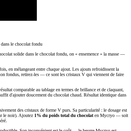
 chocolat solide dans le chocolat fondu, on « ensemence » la masse —
ois, en mélangeant entre chaque ajout. Les ajouts refroidissent la
n fondus, retirez-les — ce sont les cristaux V qui viennent de faire
sultat comparable au tablage en termes de brillance et de claquant,
suffit d'ajouter doucement du chocolat chaud. Résultat identique dans
vement des cristaux de forme V purs. Sa particularité : le dosage est
r le noir). Ajoutez
1% du poids total du chocolat
en Mycryo — soit
éré.
productible. Son inconvénient est le coût — le beurre Mycryo est