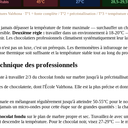
45°C
27°C
28,5–29,5
Rubis
ures Valrhona · T°1 = fonte complète / T°2 = précristallisation / T°3 = température d
jamais dépasser la température de fonte maximale — surchauffer un cho
ersible.
Deuxième règle :
travailler dans un environnement à 18-20°C — 
nir. Les chocolatiers professionnels climatisent systématiquement leur la
est pas un luxe, c'est un prérequis. Les thermomètres à infrarouge ne 
e thermique soit suffisante et la température stable tout au long du pro
chnique des professionnels
s de chocolaterie, dont l'École Valrhona. Elle est la plus précise et donn
marie en mélangeant régulièrement jusqu'à atteindre 50-55°C pour le noi
ez jamais un micro-ondes pour cette étape sur de grandes quantités : la ch
hocolat fondu
sur le plan de marbre propre et sec. Travaillez-le avec une
ait descendre la température. Pour le chocolat noir, visez 27-29°C — le