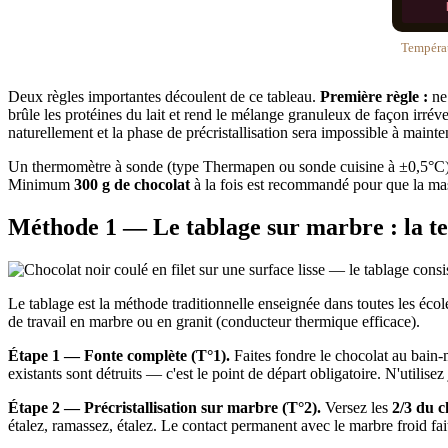
Températ
Deux règles importantes découlent de ce tableau.
Première règle :
ne 
brûle les protéines du lait et rend le mélange granuleux de façon irrév
naturellement et la phase de précristallisation sera impossible à mainte
Un thermomètre à sonde (type Thermapen ou sonde cuisine à ±0,5°C) n'
Minimum
300 g de chocolat
à la fois est recommandé pour que la mass
Méthode 1 — Le tablage sur marbre : la te
Le tablage est la méthode traditionnelle enseignée dans toutes les école
de travail en marbre ou en granit (conducteur thermique efficace).
Étape 1 — Fonte complète (T°1).
Faites fondre le chocolat au bain-
existants sont détruits — c'est le point de départ obligatoire. N'utilis
Étape 2 — Précristallisation sur marbre (T°2).
Versez les
2/3 du c
étalez, ramassez, étalez. Le contact permanent avec le marbre froid f