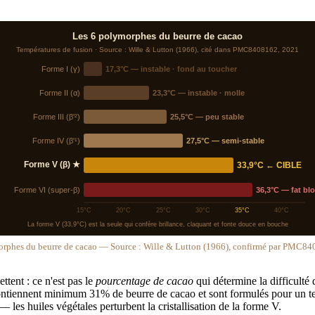
Les 6 polymorphes du beurre de cacao
Températures de fusion · Source : Wille & Lutton (1966), cité dans PMC8408162, 2021
Forme I (γ)
17,3°C — instable · fond au toucher
Forme II (α)
23,3°C — instable · molle
Forme III (β'²)
25,5°C — peu stable
Forme IV (β'¹)
27,5°C — semi-stable
Forme V (β) ★
33,9°C ← CIBLE
Forme VI (super-β)
36,3°C — fat b
15°C
20°C
25°C
30°C
35°C
40°C
La forme V (33,9°C) est la seule qui confère brillance, claquant et fonte douce en bouche
orphes du beurre de cacao — Source : Wille & Lutton (1966), confirmé par PMC84
ttent : ce n'est pas le
pourcentage de cacao
qui détermine la difficulté
contiennent minimum 31% de beurre de cacao et sont formulés pour un t
 les huiles végétales perturbent la cristallisation de la forme V.