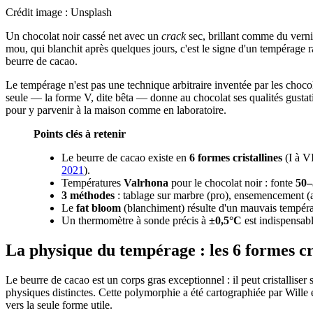
Crédit image : Unsplash
Un chocolat noir cassé net avec un
crack
sec, brillant comme du vernis
mou, qui blanchit après quelques jours, c'est le signe d'un tempérage r
beurre de cacao.
Le tempérage n'est pas une technique arbitraire inventée par les chocol
seule — la forme V, dite bêta — donne au chocolat ses qualités gustati
pour y parvenir à la maison comme en laboratoire.
Points clés à retenir
Le beurre de cacao existe en
6 formes cristallines
(I à V
2021
).
Températures
Valrhona
pour le chocolat noir : fonte
50–
3 méthodes
: tablage sur marbre (pro), ensemencement (
Le
fat bloom
(blanchiment) résulte d'un mauvais tempérag
Un thermomètre à sonde précis à
±0,5°C
est indispensabl
La physique du tempérage : les 6 formes cr
Le beurre de cacao est un corps gras exceptionnel : il peut cristalliser
physiques distinctes. Cette polymorphie a été cartographiée par Wille
vers la seule forme utile.