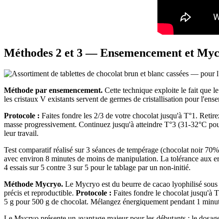
Méthodes 2 et 3 — Ensemencement et Mycry
Méthode par ensemencement.
Cette technique exploite le fait que 
les cristaux V existants servent de germes de cristallisation pour l'ens
Protocole :
Faites fondre les 2/3 de votre chocolat jusqu'à T°1. Retire
masse progressivement. Continuez jusqu'à atteindre T°3 (31-32°C pour l
leur travail.
Test comparatif réalisé sur 3 séances de tempérage (chocolat noir 70
avec environ 8 minutes de moins de manipulation. La tolérance aux err
4 essais sur 5 contre 3 sur 5 pour le tablage par un non-initié.
Méthode Mycryo.
Le Mycryo est du beurre de cacao lyophilisé sous f
précis et reproductible.
Protocole :
Faites fondre le chocolat jusqu'à T
5 g pour 500 g de chocolat. Mélangez énergiquement pendant 1 minute
Le Mycryo présente un avantage majeur pour les débutants : le dosag