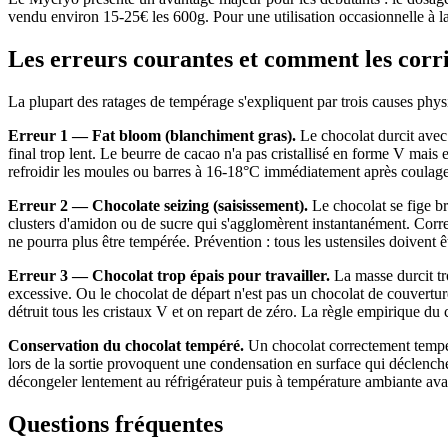
vendu environ 15-25€ les 600g. Pour une utilisation occasionnelle à l
Les erreurs courantes et comment les corr
La plupart des ratages de tempérage s'expliquent par trois causes physiq
Erreur 1 — Fat bloom (blanchiment gras).
Le chocolat durcit avec 
final trop lent. Le beurre de cacao n'a pas cristallisé en forme V mais
refroidir les moules ou barres à 16-18°C immédiatement après coulage,
Erreur 2 — Chocolate seizing (saisissement).
Le chocolat se fige b
clusters d'amidon ou de sucre qui s'agglomèrent instantanément. Corre
ne pourra plus être tempérée. Prévention : tous les ustensiles doivent ê
Erreur 3 — Chocolat trop épais pour travailler.
La masse durcit tro
excessive. Ou le chocolat de départ n'est pas un chocolat de couvertu
détruit tous les cristaux V et on repart de zéro. La règle empirique du c
Conservation du chocolat tempéré.
Un chocolat correctement tempé
lors de la sortie provoquent une condensation en surface qui déclenc
décongeler lentement au réfrigérateur puis à température ambiante ava
Questions fréquentes