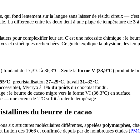
, qui fond lentement sur la langue sans laisser de résidu cireux — c'est
até. La différence entre les deux tient à une plage de température de
3 à
atiers pour complexifier leur art. C'est une nécessité chimique : le beurr
ves et esthétiques recherchées. Ce guide explique la physique, les tempé
I) fondant de 17,3°C à 36,3°C. Seule la
forme V (33,9°C)
produit le br
55°C
, précristallisation
27–29°C
, travail
31–32°C
.
accessible), Mycryo à
1% du poids
du chocolat fondu.
e : le beurre de cacao migre vers la forme VI (36,3°C) en surface.
e — une erreur de 2°C suffit à rater le tempérage.
istallines du beurre de cacao
 sous six structures moléculaires différentes, appelées
polymorphes
, cha
 et Lutton dès 1966 et confirmée depuis par de nombreuses études (
PMC