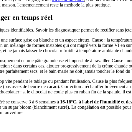
a maison, l'ensemencement reste la méthode la plus pratique.
iger en temps réel
ues identifiables. Savoir les diagnostiquer permet de rectifier sans jeter 
une surface grise ou blanche et un aspect cireux. Cause : la température 
 en un mélange de formes instables qui ont migré vers la forme VI en surf
 et ne jamais laisser le chocolat refroidir à température ambiante chau
rusquement en une pâte granuleuse et impossible à travailler. Cause : 
ction : dans certains cas, ajouter progressivement de la crème chaude 
tre parfaitement secs, et le bain-marie ne doit jamais toucher le fond du
p vite pendant le tablage ou pendant l'utilisation. Cause la plus fréquente
re (pas assez de beurre de cacao). Correction : réchauffer brièvement a
hocolatier : si le chocolat ne coule plus en ruban fin de la spatule, il es
ré se conserve 3 à 6 semaines à
16-18°C, à l'abri de l'humidité et de
he un sugar bloom (blanchiment sucré). La congélation est possible pour
nt ouverture.