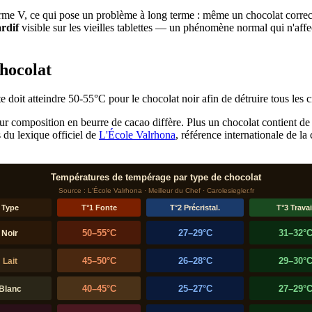
me V, ce qui pose un problème à long terme : même un chocolat correct
ardif
visible sur les vieilles tablettes — un phénomène normal qui n'affec
chocolat
r composition en beurre de cacao diffère. Plus un chocolat contient de la
s du lexique officiel de
L'École Valrhona
, référence internationale de la
Températures de tempérage par type de chocolat
Source : L'École Valrhona · Meilleur du Chef · Carolesiegler.fr
Type
T°1 Fonte
T°2 Précristal.
T°3 Travai
50–55°C
27–29°C
31–32°
Noir
45–50°C
26–28°C
29–30°
Lait
40–45°C
25–27°C
27–29°
Blanc