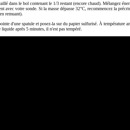
vaillé dans le bol contenant le 1/3 restant (encore chaud). Mélangez én
ent avec votre sonde. Si la masse dépasse 32°C, recommencez la précristal
 en remuant).
 pointe d'une spatule et posez-la sur du papier sulfurisé. À températur
te liquide après 5 minutes, il n'est pas tempéré.