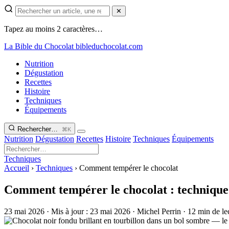
✕
Tapez au moins 2 caractères…
La Bible du Chocolat
bibleduchocolat.com
Nutrition
Dégustation
Recettes
Histoire
Techniques
Équipements
Rechercher…
⌘K
Nutrition
Dégustation
Recettes
Histoire
Techniques
Équipements
Techniques
Accueil
›
Techniques
›
Comment tempérer le chocolat
Comment tempérer le chocolat : technique 
23 mai 2026
·
Mis à jour :
23 mai 2026
·
Michel Perrin
·
12 min de le