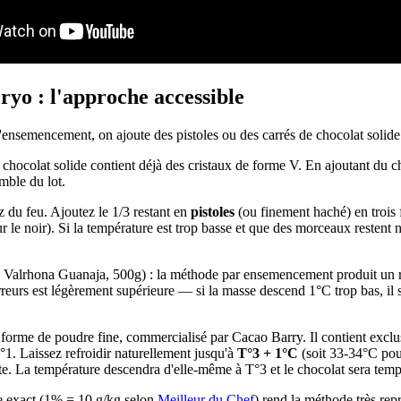
o : l'approche accessible
le chocolat solide contient déjà des cristaux de forme V. En ajoutant du
emble du lot.
z du feu. Ajoutez le 1/3 restant en
pistoles
(ou finement haché) en trois f
e noir). Si la température est trop basse et que des morceaux restent no
% Valrhona Guanaja, 500g) : la méthode par ensemencement produit un ré
eurs est légèrement supérieure — si la masse descend 1°C trop bas, il 
orme de poudre fine, commercialisé par Cacao Barry. Il contient exclusi
°1. Laissez refroidir naturellement jusqu'à
T°3 + 1°C
(soit 33-34°C pou
. La température descendra d'elle-même à T°3 et le chocolat sera temp
e exact (1% = 10 g/kg selon
Meilleur du Chef
) rend la méthode très re