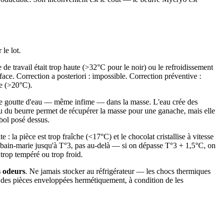
le lot.
de travail était trop haute (>32°C pour le noir) ou le refroidissement
ace. Correction a posteriori : impossible. Correction préventive :
de (>20°C).
une goutte d'eau — même infime — dans la masse. L'eau crée des
ou du beurre permet de récupérer la masse pour une ganache, mais elle
 bol posé dessus.
 : la pièce est trop fraîche (<17°C) et le chocolat cristallise à vitesse
u bain-marie jusqu'à T°3, pas au-delà — si on dépasse T°3 + 1,5°C, on
t trop tempéré ou trop froid.
s odeurs
. Ne jamais stocker au réfrigérateur — les chocs thermiques
 des pièces enveloppées hermétiquement, à condition de les