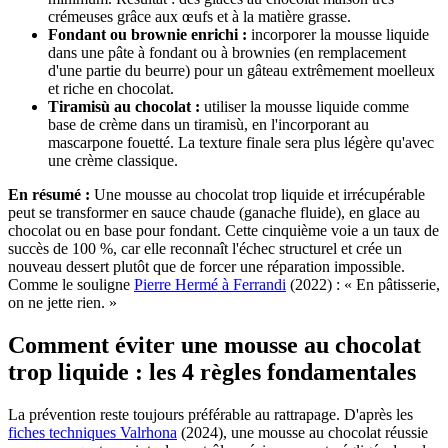
crémeuses grâce aux œufs et à la matière grasse.
Fondant ou brownie enrichi :
incorporer la mousse liquide
dans une pâte à fondant ou à brownies (en remplacement
d'une partie du beurre) pour un gâteau extrêmement moelleux
et riche en chocolat.
Tiramisù au chocolat :
utiliser la mousse liquide comme
base de crème dans un tiramisù, en l'incorporant au
mascarpone fouetté. La texture finale sera plus légère qu'avec
une crème classique.
En résumé :
Une mousse au chocolat trop liquide et irrécupérable
peut se transformer en sauce chaude (ganache fluide), en glace au
chocolat ou en base pour fondant. Cette cinquième voie a un taux de
succès de 100 %, car elle reconnaît l'échec structurel et crée un
nouveau dessert plutôt que de forcer une réparation impossible.
Comme le souligne
Pierre Hermé à Ferrandi
(2022) : « En pâtisserie,
on ne jette rien. »
Comment éviter une mousse au chocolat
trop liquide : les 4 règles fondamentales
La prévention reste toujours préférable au rattrapage. D'après les
fiches techniques Valrhona
(2024), une mousse au chocolat réussie