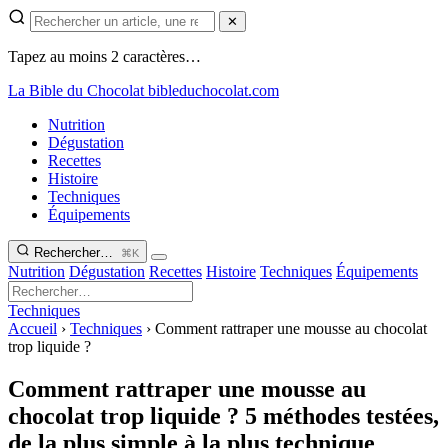
✕
Tapez au moins 2 caractères…
La Bible du Chocolat
bibleduchocolat.com
Nutrition
Dégustation
Recettes
Histoire
Techniques
Équipements
Rechercher…
⌘K
Nutrition
Dégustation
Recettes
Histoire
Techniques
Équipements
Techniques
Accueil
›
Techniques
›
Comment rattraper une mousse au chocolat
trop liquide ?
Comment rattraper une mousse au
chocolat trop liquide ? 5 méthodes testées,
de la plus simple à la plus technique