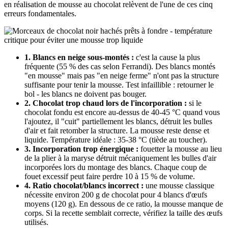
en réalisation de mousse au chocolat relèvent de l'une de ces cinq
erreurs fondamentales.
1. Blancs en neige sous-montés :
c'est la cause la plus
fréquente (55 % des cas selon Ferrandi). Des blancs montés
"en mousse" mais pas "en neige ferme" n'ont pas la structure
suffisante pour tenir la mousse. Test infaillible : retourner le
bol - les blancs ne doivent pas bouger.
2. Chocolat trop chaud lors de l'incorporation :
si le
chocolat fondu est encore au-dessus de 40-45 °C quand vous
l'ajoutez, il "cuit" partiellement les blancs, détruit les bulles
d'air et fait retomber la structure. La mousse reste dense et
liquide. Température idéale : 35-38 °C (tiède au toucher).
3. Incorporation trop énergique :
fouetter la mousse au lieu
de la plier à la maryse détruit mécaniquement les bulles d'air
incorporées lors du montage des blancs. Chaque coup de
fouet excessif peut faire perdre 10 à 15 % de volume.
4. Ratio chocolat/blancs incorrect :
une mousse classique
nécessite environ 200 g de chocolat pour 4 blancs d'œufs
moyens (120 g). En dessous de ce ratio, la mousse manque de
corps. Si la recette semblait correcte, vérifiez la taille des œufs
utilisés.