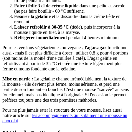
froide pendant 5 minutes.
Faire tiédir 3 cl de crème liquide
dans une petite casserole
(ne pas faire bouillir - 60 °C suffisent).
Essorer la gélatine
et la dissoudre dans la crème tiède en
remuant.
Laisser refroidir à 30-35 °C
(tiède), puis incorporer à la
mousse liquide en filet, à la maryse.
Réfrigérer immédiatement
pendant 4 heures minimum.
Pour les versions végétariennes ou véganes, l'
agar-agar
fonctionne
aussi - mais il est plus difficile à doser : utiliser 0,8 g pour 4 portions
(soit moins de la moitié d'une cuillère à café). L'agar gélifie en
refroidissant à partir de 35 °C et crée une texture légèrement plus
ferme et moins fondante que la gélatine.
Mise en garde :
La gélatine change irrémédiablement la texture de
la mousse - elle devient plus ferme, moins aérienne, et perd une
partie de son fondant en bouche. C'est une mousse "sauvée" au sens
fonctionnel, mais pas identique à l'originale. Si l'occasion le permet,
préférez toujours une des trois premières méthodes.
Pour ne plus jamais rater la structure de votre mousse, lisez aussi
notre article sur
les accompagnements qui subliment une mousse au
chocolat
.