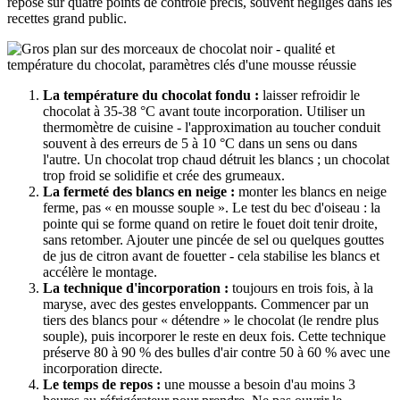
repose sur quatre points de contrôle précis, souvent négligés dans les
recettes grand public.
La température du chocolat fondu :
laisser refroidir le
chocolat à 35-38 °C avant toute incorporation. Utiliser un
thermomètre de cuisine - l'approximation au toucher conduit
souvent à des erreurs de 5 à 10 °C dans un sens ou dans
l'autre. Un chocolat trop chaud détruit les blancs ; un chocolat
trop froid se solidifie et crée des grumeaux.
La fermeté des blancs en neige :
monter les blancs en neige
ferme, pas « en mousse souple ». Le test du bec d'oiseau : la
pointe qui se forme quand on retire le fouet doit tenir droite,
sans retomber. Ajouter une pincée de sel ou quelques gouttes
de jus de citron avant de fouetter - cela stabilise les blancs et
accélère le montage.
La technique d'incorporation :
toujours en trois fois, à la
maryse, avec des gestes enveloppants. Commencer par un
tiers des blancs pour « détendre » le chocolat (le rendre plus
souple), puis incorporer le reste en deux fois. Cette technique
préserve 80 à 90 % des bulles d'air contre 50 à 60 % avec une
incorporation directe.
Le temps de repos :
une mousse a besoin d'au moins 3