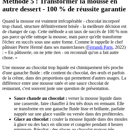
Méthode 5 : Transformer la mousse en
autre dessert - 100 % de réussite garantie
Quand la mousse est vraiment irrécupérable - chocolat incorporé
trop chaud, structure définitivement brisée - la meilleure décision est
de changer de cap. Cette méthode a un taux de succès de 100 % non
pas parce qu'elle rattrape la mousse, mais parce qu'elle transforme
l'échec en succès sous une autre forme. Comme le rappelle le chef
pâtissier Pierre Hermé dans ses masterclasses (
Ferrandi Paris
, 2022)
: « En pâtisserie, on ne jette rien - on reconnaît qu'on a fait autre
chose. »
Une mousse au chocolat trop liquide est chimiquement très proche
d'une ganache fluide : elle contient du chocolat, des œufs et parfois
de la crème, dans des proportions qui permettent d'autres usages. La
différence entre une mousse ratée et une sauce chocolat de
restaurant, c'est souvent juste une question de présentation.
Sauce chaude au chocolat :
verser la mousse liquide dans
une casserole, faire chauffer à feu très doux en remuant. Elle
se transforme en une ganache fluide lisse et brillante, parfaite
nappée sur une glace vanille ou versée dans des profiteroles.
Glace au chocolat :
couler la mousse liquide dans des moules
à glace ou des bacs en silicone et congeler pendant 4 heures
minimum. Résultat : des glaces au chocolat maison très