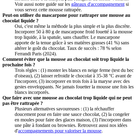
Voir aussi notre guide sur les
gâteaux d'accompagnement
si
vous servez cette mousse rattrapée.
Peut-on utiliser du mascarpone pour rattraper une mousse au
chocolat liquide ?
Oui, c'est même la méthode la plus simple et la plus discrète.
Incorporer 50 à 80 g de mascarpone froid fouetté à la mousse
trop liquide, à la spatule, sans chauffer. Le mascarpone
apporte de la tenue grâce à ses matières grasses (41 %) sans
altérer le goût du chocolat. Taux de succès : 78 % selon
Ferrandi Paris (2024).
Comment éviter que la mousse au chocolat soit trop liquide la
prochaine fois ?
Trois règles : (1) monter les blancs en neige ferme (test du bec
d'oiseau), (2) laisser refroidir le chocolat à 35-38 °C avant de
l'incorporer, (3) incorporer en trois fois à la maryse avec des
gestes enveloppants. Ne jamais fouetter la mousse une fois les
blancs incorporés.
Que faire avec une mousse au chocolat trop liquide qui ne peut
pas être rattrapée ?
Plusieurs alternatives savoureuses : (1) la réchauffer
doucement pour en faire une sauce chocolat, (2) la congeler
en moules pour faire des glaces maison, (3) l'incorporer dans
une pâte à fondant ou brownies. Retrouvez aussi nos idées
d'
accompagnements pour valoriser la mousse
.