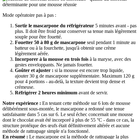
Mode opératoire pas à pas :
Sortir le mascarpone du réfrigérateur
5 minutes avant - pas
plus. Il doit être froid pour conserver sa tenue mais légèrement
souple pour être fouetté.
Fouetter 50 à 80 g de mascarpone
seul pendant 1 minute au
batteur ou à la fourchette, jusqu'à obtenir une crème
légèrement aérée.
Incorporer à la mousse en trois fois
à la maryse, avec des
gestes enveloppants. Ne jamais fouetter.
Goûter et ajuster :
si la mousse est encore trop liquide,
ajouter 30 g de mascarpone supplémentaire. Maximum 120 g
pour 4 portions - au-delà, la texture devient trop dense et
crémeuse.
Réfrigérer 2 heures minimum
avant de servir.
Notre expérience :
En testant cette méthode sur 6 lots de mousse
délibérément sous-montée, le mascarpone a redonné une tenue
satisfaisante dans 5 cas sur 6. Le seul échec concernait une mousse
dont le chocolat avait été incorporé à plus de 55 °C - dans ce cas, la
structure protéique des œufs était définitivement altérée et aucune
méthode de rattrapage simple n'a fonctionné.
En résumé :
Le mascarpone est la méthode de rattrapage la plus