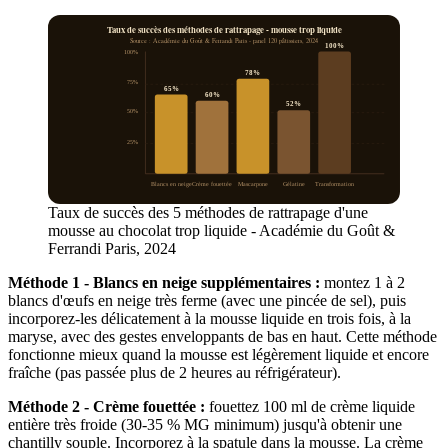
Taux de succès des méthodes de rattrapage - mousse trop liquide
Source : Académie du Goût & Ferrandi Paris - panel 120 pâtissiers, 2024
100%
100%
78%
75%
65%
60%
52%
50%
25%
Blancs en neige
Crème fouettée
Mascarpone
Gélatine
Transformation
Taux de succès des 5 méthodes de rattrapage d'une
mousse au chocolat trop liquide - Académie du Goût &
Ferrandi Paris, 2024
Méthode 1 - Blancs en neige supplémentaires :
montez 1 à 2
blancs d'œufs en neige très ferme (avec une pincée de sel), puis
incorporez-les délicatement à la mousse liquide en trois fois, à la
maryse, avec des gestes enveloppants de bas en haut. Cette méthode
fonctionne mieux quand la mousse est légèrement liquide et encore
fraîche (pas passée plus de 2 heures au réfrigérateur).
Méthode 2 - Crème fouettée :
fouettez 100 ml de crème liquide
entière très froide (30-35 % MG minimum) jusqu'à obtenir une
chantilly souple. Incorporez à la spatule dans la mousse. La crème