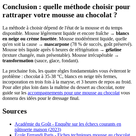
Conclusion : quelle méthode choisir pour
rattraper votre mousse au chocolat ?
La méthode à choisir dépend de l'état de la mousse et du temps
disponible. Mousse légèrement liquide et encore fraîche →
blancs
en neige ou crème fouettée
. Mousse modérément liquide, quelle
qu'en soit la cause →
mascarpone
(78 % de succès, goût préservé).
Mousse très liquide après 6 heures de réfrigération →
gélatine
(texture changée, mais présentable). Mousse irrécupérable →
transformation
(sauce, glace, fondant).
La prochaine fois, les quatre règles fondamentales vous éviteront le
problème : chocolat à 35-38 °C, blancs en neige très fermes,
incorporation en trois fois à la maryse, et 3 heures de repos au froid.
Pour aller plus loin dans la maîtrise du dessert au chocolat, notre
guide sur les
accompagnements pour une mousse au chocolat
vous
donnera des idées pour le dressage final.
Sources
Académie du Goût - Enquête sur les échecs courants en
pâtisserie maison (2023)
École Ferrandi Paris - Fiches techniques mousse au chocolat