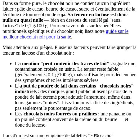
Dans sa forme pure, le chocolat noir ne contient aucun ingrédient
laitier : pâte de cacao, beurre de cacao, sucre et éventuellement de la
lécithine de tournesol ou de soja.
Sa teneur en lactose est donc
nulle ou quasi nulle
— bien en dessous du seuil légal "sans
lactose" de 0,1 g/100 g. Pour en savoir plus sur les bénéfices
nutritionnels spécifiques du chocolat noir, lisez notre
guide sur le
meilleur chocolat noir pour la santé
.
Mais attention aux pièges. Plusieurs facteurs peuvent faire grimper la
teneur en lactose d'un chocolat noir :
La mention "peut contenir des traces de lait"
: signale une
contamination croisée en usine. La teneur reste faible
(généralement < 0,1 g/100 g), mais suffisante pour déclencher
des symptômes chez les intolérants sévères.
L'ajout de poudre de lait dans certains "chocolats noirs"
industriels
: des marques grand public utilisent parfois de la
poudre de lait écrémé pour adoucir l'amertume, même dans
leurs gammes "noires". Lisez toujours la liste des ingrédients,
pas seulement le pourcentage de cacao.
Les chocolats noirs fourrés ou praliinés
: une ganache ou
un praliné contient souvent de la crème ou du beurre — et
donc du lactose.
Lors d'un test sur une vingtaine de tablettes "70% cacao"