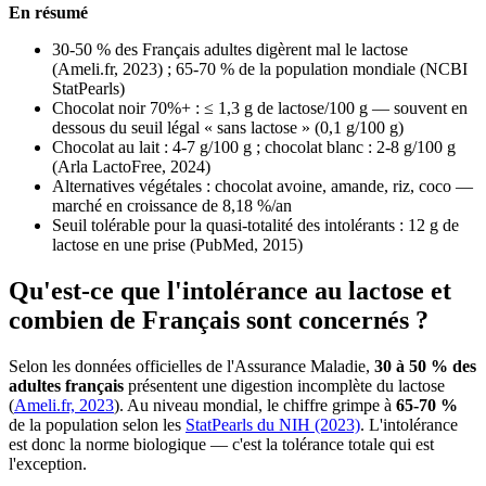
En résumé
30-50 % des Français adultes digèrent mal le lactose
(Ameli.fr, 2023) ; 65-70 % de la population mondiale (NCBI
StatPearls)
Chocolat noir 70%+ : ≤ 1,3 g de lactose/100 g — souvent en
dessous du seuil légal « sans lactose » (0,1 g/100 g)
Chocolat au lait : 4-7 g/100 g ; chocolat blanc : 2-8 g/100 g
(Arla LactoFree, 2024)
Alternatives végétales : chocolat avoine, amande, riz, coco —
marché en croissance de 8,18 %/an
Seuil tolérable pour la quasi-totalité des intolérants : 12 g de
lactose en une prise (PubMed, 2015)
Qu'est-ce que l'intolérance au lactose et
combien de Français sont concernés ?
Selon les données officielles de l'Assurance Maladie,
30 à 50 % des
adultes français
présentent une digestion incomplète du lactose
(
Ameli.fr, 2023
). Au niveau mondial, le chiffre grimpe à
65-70 %
de la population selon les
StatPearls du NIH (2023)
. L'intolérance
est donc la norme biologique — c'est la tolérance totale qui est
l'exception.