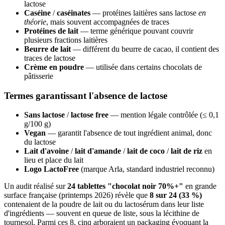
lactose
Caséine
/
caséinates
— protéines laitières sans lactose
en
théorie
, mais souvent accompagnées de traces
Protéines de lait
— terme générique pouvant couvrir
plusieurs fractions laitières
Beurre de lait
— différent du beurre de cacao, il contient des
traces de lactose
Crème en poudre
— utilisée dans certains chocolats de
pâtisserie
Termes garantissant l'absence de lactose
Sans lactose
/
lactose free
— mention légale contrôlée (≤ 0,1
g/100 g)
Vegan
— garantit l'absence de tout ingrédient animal, donc
du lactose
Lait d'avoine
/
lait d'amande
/
lait de coco
/
lait de riz
en
lieu et place du lait
Logo LactoFree
(marque Arla, standard industriel reconnu)
Un audit réalisé sur
24 tablettes "chocolat noir 70%+"
en grande
surface française (printemps 2026) révèle que
8 sur 24 (33 %)
contenaient de la poudre de lait ou du lactosérum dans leur liste
d'ingrédients — souvent en queue de liste, sous la lécithine de
tournesol. Parmi ces 8, cinq arboraient un packaging évoquant la