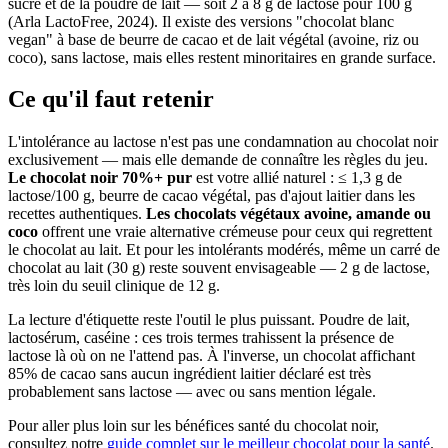
sucre et de la poudre de lait — soit 2 à 8 g de lactose pour 100 g
(Arla LactoFree, 2024). Il existe des versions "chocolat blanc
vegan" à base de beurre de cacao et de lait végétal (avoine, riz ou
coco), sans lactose, mais elles restent minoritaires en grande surface.
Ce qu'il faut retenir
L'intolérance au lactose n'est pas une condamnation au chocolat noir
exclusivement — mais elle demande de connaître les règles du jeu.
Le chocolat noir 70%+ pur
est votre allié naturel : ≤ 1,3 g de
lactose/100 g, beurre de cacao végétal, pas d'ajout laitier dans les
recettes authentiques.
Les chocolats végétaux avoine, amande ou
coco
offrent une vraie alternative crémeuse pour ceux qui regrettent
le chocolat au lait. Et pour les intolérants modérés, même un carré de
chocolat au lait (30 g) reste souvent envisageable — 2 g de lactose,
très loin du seuil clinique de 12 g.
La lecture d'étiquette reste l'outil le plus puissant. Poudre de lait,
lactosérum, caséine : ces trois termes trahissent la présence de
lactose là où on ne l'attend pas. À l'inverse, un chocolat affichant
85% de cacao sans aucun ingrédient laitier déclaré est très
probablement sans lactose — avec ou sans mention légale.
Pour aller plus loin sur les bénéfices santé du chocolat noir,
consultez notre
guide complet sur le meilleur chocolat pour la santé
.