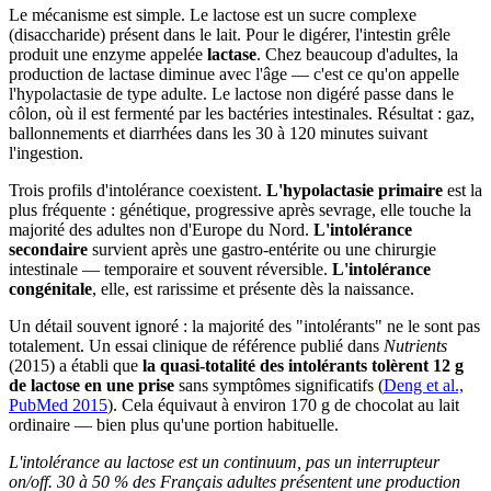
Le mécanisme est simple. Le lactose est un sucre complexe
(disaccharide) présent dans le lait. Pour le digérer, l'intestin grêle
produit une enzyme appelée
lactase
. Chez beaucoup d'adultes, la
production de lactase diminue avec l'âge — c'est ce qu'on appelle
l'hypolactasie de type adulte. Le lactose non digéré passe dans le
côlon, où il est fermenté par les bactéries intestinales. Résultat : gaz,
ballonnements et diarrhées dans les 30 à 120 minutes suivant
l'ingestion.
Trois profils d'intolérance coexistent.
L'hypolactasie primaire
est la
plus fréquente : génétique, progressive après sevrage, elle touche la
majorité des adultes non d'Europe du Nord.
L'intolérance
secondaire
survient après une gastro-entérite ou une chirurgie
intestinale — temporaire et souvent réversible.
L'intolérance
congénitale
, elle, est rarissime et présente dès la naissance.
Un détail souvent ignoré : la majorité des "intolérants" ne le sont pas
totalement. Un essai clinique de référence publié dans
Nutrients
(2015) a établi que
la quasi-totalité des intolérants tolèrent 12 g
de lactose en une prise
sans symptômes significatifs (
Deng et al.,
PubMed 2015
). Cela équivaut à environ 170 g de chocolat au lait
ordinaire — bien plus qu'une portion habituelle.
L'intolérance au lactose est un continuum, pas un interrupteur
on/off. 30 à 50 % des Français adultes présentent une production