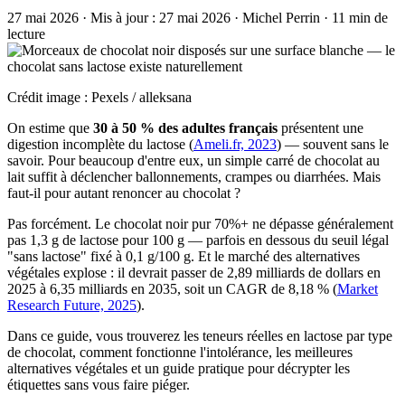
27 mai 2026
·
Mis à jour :
27 mai 2026
·
Michel Perrin
·
11 min de
lecture
Crédit image : Pexels / alleksana
On estime que
30 à 50 % des adultes français
présentent une
digestion incomplète du lactose (
Ameli.fr, 2023
) — souvent sans le
savoir. Pour beaucoup d'entre eux, un simple carré de chocolat au
lait suffit à déclencher ballonnements, crampes ou diarrhées. Mais
faut-il pour autant renoncer au chocolat ?
Pas forcément. Le chocolat noir pur 70%+ ne dépasse généralement
pas 1,3 g de lactose pour 100 g — parfois en dessous du seuil légal
"sans lactose" fixé à 0,1 g/100 g. Et le marché des alternatives
végétales explose : il devrait passer de 2,89 milliards de dollars en
2025 à 6,35 milliards en 2035, soit un CAGR de 8,18 % (
Market
Research Future, 2025
).
Dans ce guide, vous trouverez les teneurs réelles en lactose par type
de chocolat, comment fonctionne l'intolérance, les meilleures
alternatives végétales et un guide pratique pour décrypter les
étiquettes sans vous faire piéger.