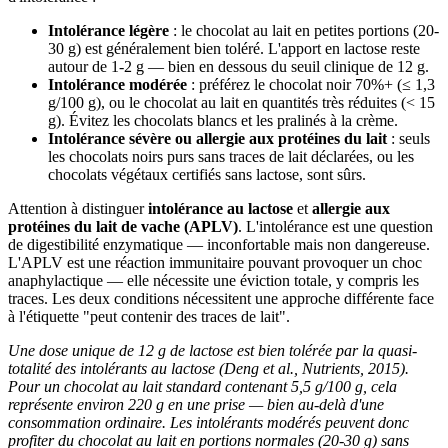
Intolérance légère
: le chocolat au lait en petites portions (20-
30 g) est généralement bien toléré. L'apport en lactose reste
autour de 1-2 g — bien en dessous du seuil clinique de 12 g.
Intolérance modérée
: préférez le chocolat noir 70%+ (≤ 1,3
g/100 g), ou le chocolat au lait en quantités très réduites (< 15
g). Évitez les chocolats blancs et les pralinés à la crème.
Intolérance sévère ou allergie aux protéines du lait
: seuls
les chocolats noirs purs sans traces de lait déclarées, ou les
chocolats végétaux certifiés sans lactose, sont sûrs.
Attention à distinguer
intolérance au lactose
et
allergie aux
protéines du lait de vache (APLV)
. L'intolérance est une question
de digestibilité enzymatique — inconfortable mais non dangereuse.
L'APLV est une réaction immunitaire pouvant provoquer un choc
anaphylactique — elle nécessite une éviction totale, y compris les
traces. Les deux conditions nécessitent une approche différente face
à l'étiquette "peut contenir des traces de lait".
Une dose unique de 12 g de lactose est bien tolérée par la quasi-
totalité des intolérants au lactose (Deng et al., Nutrients, 2015).
Pour un chocolat au lait standard contenant 5,5 g/100 g, cela
représente environ 220 g en une prise — bien au-delà d'une
consommation ordinaire. Les intolérants modérés peuvent donc
profiter du chocolat au lait en portions normales (20-30 g) sans