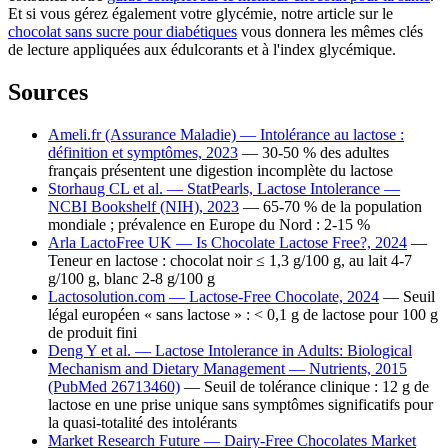
Et si vous gérez également votre glycémie, notre article sur le
chocolat sans sucre pour diabétiques
vous donnera les mêmes clés
de lecture appliquées aux édulcorants et à l'index glycémique.
Sources
Ameli.fr (Assurance Maladie) — Intolérance au lactose :
définition et symptômes, 2023
— 30-50 % des adultes
français présentent une digestion incomplète du lactose
Storhaug CL et al. — StatPearls, Lactose Intolerance —
NCBI Bookshelf (NIH), 2023
— 65-70 % de la population
mondiale ; prévalence en Europe du Nord : 2-15 %
Arla LactoFree UK — Is Chocolate Lactose Free?, 2024
—
Teneur en lactose : chocolat noir ≤ 1,3 g/100 g, au lait 4-7
g/100 g, blanc 2-8 g/100 g
Lactosolution.com — Lactose-Free Chocolate, 2024
— Seuil
légal européen « sans lactose » : < 0,1 g de lactose pour 100 g
de produit fini
Deng Y et al. — Lactose Intolerance in Adults: Biological
Mechanism and Dietary Management — Nutrients, 2015
(PubMed 26713460)
— Seuil de tolérance clinique : 12 g de
lactose en une prise unique sans symptômes significatifs pour
la quasi-totalité des intolérants
Market Research Future — Dairy-Free Chocolates Market