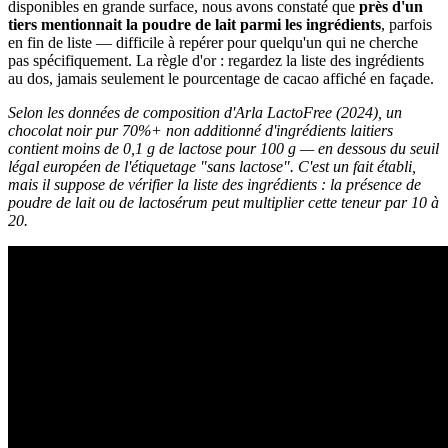
disponibles en grande surface, nous avons constaté que
près d'un
tiers mentionnait la poudre de lait parmi les ingrédients
, parfois
en fin de liste — difficile à repérer pour quelqu'un qui ne cherche
pas spécifiquement. La règle d'or : regardez la liste des ingrédients
au dos, jamais seulement le pourcentage de cacao affiché en façade.
Selon les données de composition d'Arla LactoFree (2024), un
chocolat noir pur 70%+ non additionné d'ingrédients laitiers
contient moins de 0,1 g de lactose pour 100 g — en dessous du seuil
légal européen de l'étiquetage "sans lactose". C'est un fait établi,
mais il suppose de vérifier la liste des ingrédients : la présence de
poudre de lait ou de lactosérum peut multiplier cette teneur par 10 à
20.