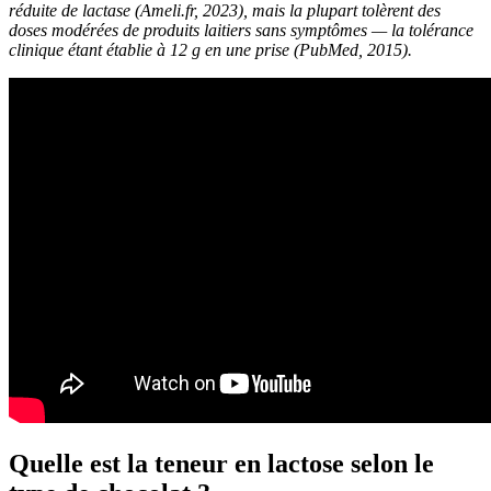
réduite de lactase (Ameli.fr, 2023), mais la plupart tolèrent des
doses modérées de produits laitiers sans symptômes — la tolérance
clinique étant établie à 12 g en une prise (PubMed, 2015).
Quelle est la teneur en lactose selon le