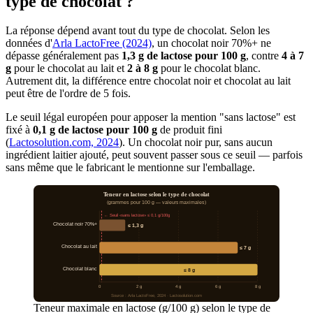
type de chocolat ?
La réponse dépend avant tout du type de chocolat. Selon les
données d'
Arla LactoFree (2024)
, un chocolat noir 70%+ ne
dépasse généralement pas
1,3 g de lactose pour 100 g
, contre
4 à 7
g
pour le chocolat au lait et
2 à 8 g
pour le chocolat blanc.
Autrement dit, la différence entre chocolat noir et chocolat au lait
peut être de l'ordre de 5 fois.
Le seuil légal européen pour apposer la mention "sans lactose" est
fixé à
0,1 g de lactose pour 100 g
de produit fini
(
Lactosolution.com, 2024
). Un chocolat noir pur, sans aucun
ingrédient laitier ajouté, peut souvent passer sous ce seuil — parfois
sans même que le fabricant le mentionne sur l'emballage.
Teneur en lactose selon le type de chocolat
(grammes pour 100 g — valeurs maximales)
← Seuil «sans lactose» ≤ 0,1 g/100g
Chocolat noir 70%+
≤ 1,3 g
Chocolat au lait
≤ 7 g
Chocolat blanc
≤ 8 g
0
2 g
4 g
6 g
8 g
Source : Arla LactoFree, 2024 · Lactosolution.com
Teneur maximale en lactose (g/100 g) selon le type de