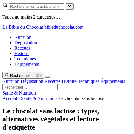
✕
Tapez au moins 2 caractères…
La Bible du Chocolat
bibleduchocolat.com
Nutrition
Dégustation
Recettes
Histoire
Techniques
Équipements
Rechercher…
⌘K
Nutrition
Dégustation
Recettes
Histoire
Techniques
Équipements
Santé & Nutrition
Accueil
›
Santé & Nutrition
›
Le chocolat sans lactose
Le chocolat sans lactose : types,
alternatives végétales et lecture
d'étiquette