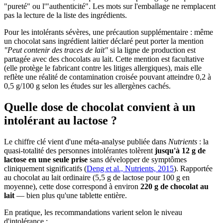
"pureté" ou l'"authenticité". Les mots sur l'emballage ne remplacent
pas la lecture de la liste des ingrédients.
Pour les intolérants sévères, une précaution supplémentaire : même
un chocolat sans ingrédient laitier déclaré peut porter la mention
"Peut contenir des traces de lait"
si la ligne de production est
partagée avec des chocolats au lait. Cette mention est facultative
(elle protège le fabricant contre les litiges allergiques), mais elle
reflète une réalité de contamination croisée pouvant atteindre 0,2 à
0,5 g/100 g selon les études sur les allergènes cachés.
Quelle dose de chocolat convient à un
intolérant au lactose ?
Le chiffre clé vient d'une méta-analyse publiée dans
Nutrients
: la
quasi-totalité des personnes intolérantes tolèrent
jusqu'à 12 g de
lactose en une seule prise
sans développer de symptômes
cliniquement significatifs (
Deng et al., Nutrients, 2015
). Rapportée
au chocolat au lait ordinaire (5,5 g de lactose pour 100 g en
moyenne), cette dose correspond à environ
220 g de chocolat au
lait
— bien plus qu'une tablette entière.
En pratique, les recommandations varient selon le niveau
d'intolérance :