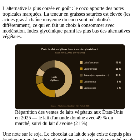
L'alternative la plus corsée en goût : le coco apporte des notes
tropicales marquées. La teneur en graisses saturées est élevée (les
acides gras à chaîne moyenne du coco sont métabolisés
différemment), ce qui en fait un choix à consommer avec
modération. Index glycémique parmi les plus bas des alternatives
végétales.
Parts des laits végétaux dans les ventes plant-based
États-Unis, 2025 (en volume)
Lait d'amande
49 %
Lait d'avoine
21 %
Autres (riz, épeautre…)
15 %
Laits
végétaux
Lait de soja
8 %
Lait de coco
7 %
Source : Market.us, Non-Dairy Milk Market 2025
Répartition des ventes de laits végétaux aux États-Unis
en 2025 — le lait d'amande domine avec 49 % du
marché, suivi du lait d'avoine (21 %)
Une note sur le soja. Le chocolat au lait de soja existe depuis plus
longtemps que les autres alternatives, mais sa part de marché recule