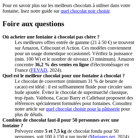
Pour en savoir plus sur les meilleurs chocolats à utiliser dans votre
fontaine, lisez notre guide sur
quel chocolat noir choisir
.
Foire aux questions
Où acheter une fontaine à chocolat pas chère ?
Les meilleures offres entrée de gamme (21 à 50 €) se trouvent
sur Amazon, Cdiscount et Action. Ces modèles conviennent
pour un usage domestique occasionnel. Vérifiez la puissance
(min. 100 W) et le nombre de niveaux (3 minimum). Amazon
concentre
36,2 % des ventes en ligne
d'électroménager en
France (
FEVAD
, 2024).
Quel est le meilleur chocolat pour une fontaine à chocolat ?
Le chocolat de couverture (minimum 31 % de beurre de
cacao) est idéal : il est suffisamment fluide pour circuler sans
huile ajoutée. Évitez le chocolat de supermarché classique,
trop épais. Valrhona, Cacao Barry et Callebaut proposent des
références spécialement formulées pour fontaines. Consultez
notre article sur
quel chocolat choisir pour la pâtisserie
pour
plus de détails.
Combien de chocolat faut-il pour 50 personnes avec une
fontaine ?
Prévoyez entre
5 et 7,5 kg
de chocolat fondu pour 50
personnes, soit 100 à 150 g par invité (
Mariages.net
, 2024).