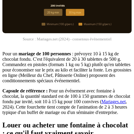
200 invités
20 kg min
30 kg max
Minimum (100 g/pers.)
Maximum (150 g/pers.)
Source : Mariages.net (2024) - consensus événementiel
Pour un
mariage de 100 personnes
: prévoyez 10 à 15 kg de
chocolat fondu. C'est l'équivalent de 20 à 30 tablettes de 500 g.
Commandez en pistoles (formats 1 kg ou 5 kg) plutôt qu'en tablettes
pour économiser sur le prix au kilo et faciliter la fonte. Les grossistes
en ligne (Meilleur du Chef, Pâtisserie Online) proposent des
conditionnements spéciaux événementiel.
Capsule de référence :
Pour un événement avec fontaine à
chocolat, la quantité standard est de 100 à 150 grammes de chocolat
fondu par invité, soit 10 à 15 kg pour 100 convives (
Mariages.net
,
2024). Cette fourchette tient compte de l'animation de 2 à 3 heures
typique d'un buffet de mariage ou d'un séminaire d'entreprise.
Louer ou acheter une fontaine à chocolat
: ce qu'il faut vraiment savoir