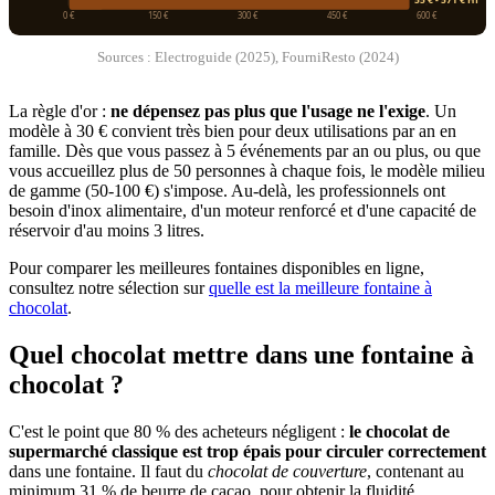
0 €
150 €
300 €
450 €
600 €
Sources : Electroguide (2025), FourniResto (2024)
La règle d'or :
ne dépensez pas plus que l'usage ne l'exige
. Un
modèle à 30 € convient très bien pour deux utilisations par an en
famille. Dès que vous passez à 5 événements par an ou plus, ou que
vous accueillez plus de 50 personnes à chaque fois, le modèle milieu
de gamme (50-100 €) s'impose. Au-delà, les professionnels ont
besoin d'inox alimentaire, d'un moteur renforcé et d'une capacité de
réservoir d'au moins 3 litres.
Pour comparer les meilleures fontaines disponibles en ligne,
consultez notre sélection sur
quelle est la meilleure fontaine à
chocolat
.
Quel chocolat mettre dans une fontaine à
chocolat ?
C'est le point que 80 % des acheteurs négligent :
le chocolat de
supermarché classique est trop épais pour circuler correctement
dans une fontaine. Il faut du
chocolat de couverture
, contenant au
minimum 31 % de beurre de cacao, pour obtenir la fluidité