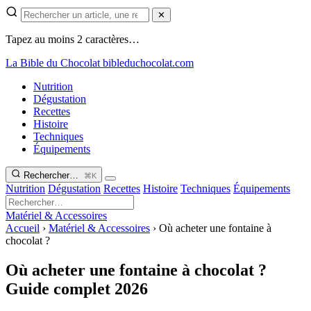
✕
Tapez au moins 2 caractères…
La Bible du Chocolat
bibleduchocolat.com
Nutrition
Dégustation
Recettes
Histoire
Techniques
Équipements
Rechercher…
⌘K
Nutrition
Dégustation
Recettes
Histoire
Techniques
Équipements
Matériel & Accessoires
Accueil
›
Matériel & Accessoires
›
Où acheter une fontaine à
chocolat ?
Où acheter une fontaine à chocolat ?
Guide complet 2026