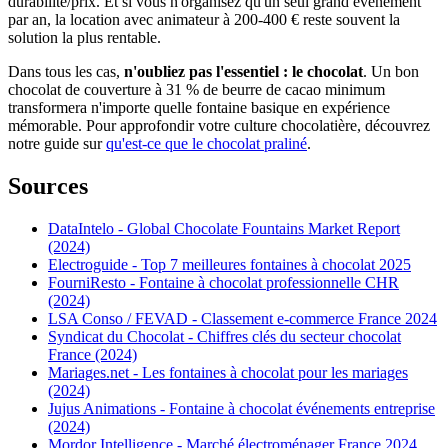
durabilité/prix. Et si vous n'organisez qu'un seul grand événement
par an, la location avec animateur à 200-400 € reste souvent la
solution la plus rentable.
Dans tous les cas,
n'oubliez pas l'essentiel : le chocolat
. Un bon
chocolat de couverture à 31 % de beurre de cacao minimum
transformera n'importe quelle fontaine basique en expérience
mémorable. Pour approfondir votre culture chocolatière, découvrez
notre guide sur
qu'est-ce que le chocolat praliné
.
Sources
DataIntelo - Global Chocolate Fountains Market Report
(2024)
Electroguide - Top 7 meilleures fontaines à chocolat 2025
FourniResto - Fontaine à chocolat professionnelle CHR
(2024)
LSA Conso / FEVAD - Classement e-commerce France 2024
Syndicat du Chocolat - Chiffres clés du secteur chocolat
France (2024)
Mariages.net - Les fontaines à chocolat pour les mariages
(2024)
Jujus Animations - Fontaine à chocolat événements entreprise
(2024)
Mordor Intelligence - Marché électroménager France 2024