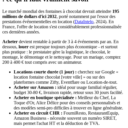
Le marché mondial des fontaines à chocolat devrait atteindre
195
millions de dollars d'ici 2032
, porté notamment par l'essor des
prestations événementielles en location (
DataIntelo
, 2024). En
France, l'offre de location s'est considérablement professionnalisée
ces dernières années.
Acheter
devient rentable à partir de 3 à 4 événements par an. En
dessous,
louer
est presque toujours plus économique - et surtout
plus pratique : le prestataire gère la logistique, le chocolat, le
montage, le démontage et le nettoyage. Pour un mariage, comptez
200 à 400 € tout compris avec un animateur.
Locations courte durée (1 jour) :
cherchez sur Google «
location fontaine chocolat [votre ville] » ou sur des
plateformes comme Zifty, Eventflare ou Location-de-tout.
Acheter sur Amazon :
idéal pour usage familial régulier,
budget 30-80 €, livraison rapide, retour sous 30 jours facilité.
Acheter en boutique spécialisée :
Meilleur du Chef, La
Toque d'Or, Alice Délice pour des conseils personnalisés et
des modèles semi-pro difficiles à trouver en ligne généraliste.
Acheter en circuit CHR :
FourniResto, RestaurantEquip,
Amazon Business - nécessite souvent un numéro SIRET,
mais permet l'achat HT et la déduction de TVA.