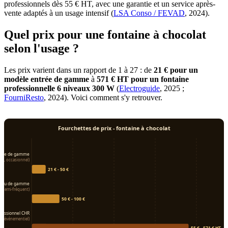
professionnels dès 55 € HT, avec une garantie et un service après-
vente adaptés à un usage intensif (
LSA Conso / FEVAD
, 2024).
Quel prix pour une fontaine à chocolat
selon l'usage ?
Les prix varient dans un rapport de 1 à 27 : de
21 € pour un
modèle entrée de gamme
à
571 € HT pour un fontaine
professionnelle 6 niveaux 300 W
(
Electroguide
, 2025 ;
FourniResto
, 2024). Voici comment s'y retrouver.
Fourchettes de prix - fontaine à chocolat
trée de gamme
on, occasionnel)
21 € - 50 €
lieu de gamme
al, semi-fréquent)
50 € - 100 €
fessionnel CHR
tel, événementiel)
55 € - 571 € HT